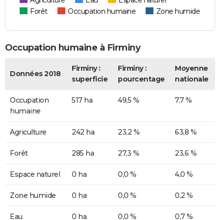
Agriculture
Eau
Espace naturel
Forêt
Occupation humaine
Zone humide
Occupation humaine à Firminy
Firminy :
Firminy :
Moyenne
Données 2018
superficie
pourcentage
nationale
Occupation
517 ha
49,5 %
7,7 %
humaine
Agriculture
242 ha
23,2 %
63,8 %
Forêt
285 ha
27,3 %
23,6 %
Espace naturel
0 ha
0,0 %
4,0 %
Zone humide
0 ha
0,0 %
0,2 %
Eau
0 ha
0,0 %
0,7 %