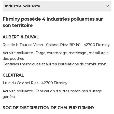
City break
Voyage de noces
Climat
Destinations
Voyage nature
Forum
+
Industrie polluante
PHOTO
GUIDES D'ACHAT
Firminy possède 4 industries polluantes sur
son territoire
BONS PLANS
AUBERT & DUVAL
CARTE DE VOEUX
Rue de la Tour de Varan - Colonel Riez, BP 141 - 42700 Firminy
Carte Bonne année
Carte Pâques
Carte de Noël
Carte Saint-Valentin
Carte d'anniversaire
DICTIONNAIRE
Activité polluante : Forge, estampage, matriçage , métallurgie
Biographies
Expressions
Dictionnaire
Citations
Proverbes
PROGRAMME TV
des poudres
Centrales thermiques et autres installations de combustion
COPAINS D'AVANT
CLEXTRAL
Se connecter
Collèges
Universités
Service militaire
S'inscrire
Lycées
Primaires
Entreprises
Avis de recherche
AVIS DE DÉCÈS
1 rue du Colonel Riez - 42700 Firminy
FORUM
Activité polluante : Fabrication d'autres machines d'usage
général
Lifestyle
Sport
Television
Cinema
Bricolage
Culture
Auto
Voyage
SOC DE DISTRIBUTION DE CHALEUR FIRMINY