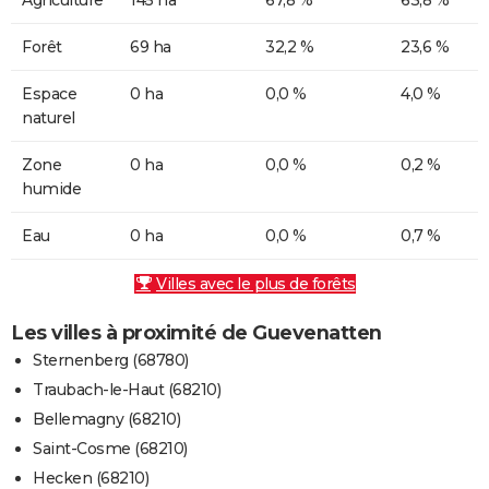
Forêt
69 ha
32,2 %
23,6 %
Espace
0 ha
0,0 %
4,0 %
naturel
Zone
0 ha
0,0 %
0,2 %
humide
Eau
0 ha
0,0 %
0,7 %
Villes avec le plus de forêts
Les villes à proximité de Guevenatten
Sternenberg (68780)
Traubach-le-Haut (68210)
Bellemagny (68210)
Saint-Cosme (68210)
Hecken (68210)