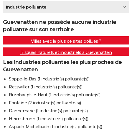
City break
Voyage de noces
Climat
Destinations
Voyage nature
Forum
+
Industrie polluante
PHOTO
GUIDES D'ACHAT
Guevenatten ne possède aucune industrie
polluante sur son territoire
BONS PLANS
Villes avec le plus de sites pollués ?
CARTE DE VOEUX
Risques naturels et industriels à Guevenatten
Carte Bonne année
Carte Pâques
Carte de Noël
Carte Saint-Valentin
Carte d'anniversaire
DICTIONNAIRE
Les industries polluantes les plus proches de
Biographies
Expressions
Dictionnaire
Citations
Proverbes
PROGRAMME TV
Guevenatten
COPAINS D'AVANT
Soppe-le-Bas (1 industrie(s) polluante(s))
Retzwiller (1 industrie(s) polluante(s))
Se connecter
Collèges
Universités
Service militaire
S'inscrire
Lycées
Primaires
Entreprises
Avis de recherche
AVIS DE DÉCÈS
Burnhaupt-le-Haut (1 industrie(s) polluante(s))
FORUM
Fontaine (2 industrie(s) polluante(s))
Dannemarie (1 industrie(s) polluante(s))
Lifestyle
Sport
Television
Cinema
Bricolage
Culture
Auto
Voyage
Heimsbrunn (1 industrie(s) polluante(s))
Aspach-Michelbach (1 industrie(s) polluante(s))