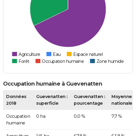
Agriculture
Eau
Espace naturel
Forêt
Occupation humaine
Zone humide
Occupation humaine à Guevenatten
Données
Guevenatten :
Guevenatten :
Moyenne
2018
superficie
pourcentage
nationale
Occupation
0 ha
0,0 %
7,7 %
humaine
Agriculture
145 ha
67,8 %
63,8 %