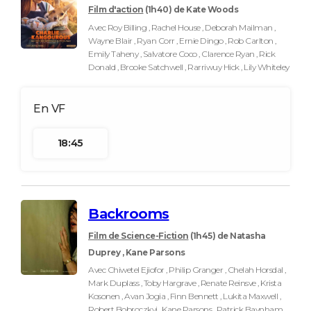
Film d'action
(1h40)
de Kate Woods
Avec Roy Billing , Rachel House , Deborah Mailman ,
Wayne Blair , Ryan Corr , Ernie Dingo , Rob Carlton ,
Emily Taheny , Salvatore Coco , Clarence Ryan , Rick
Donald , Brooke Satchwell , Rarriwuy Hick , Lily Whiteley
18:45
Backrooms
Film de Science-Fiction
(1h45)
de Natasha
Duprey , Kane Parsons
Avec Chiwetel Ejiofor , Philip Granger , Chelah Horsdal ,
Mark Duplass , Toby Hargrave , Renate Reinsve , Krista
Kosonen , Avan Jogia , Finn Bennett , Lukita Maxwell ,
Robert Bobroczkyi , Kane Parsons , Patrick Baynham ,