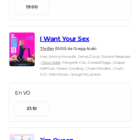
19:00
I Want Your Sex
Thriller
(1h30)
de Gregg Araki
Avec Johnny Knoxville , James Duval , Roxane Mesquida
,
Olivia Wilde
, Margaret Cho , Daveed Diggs , Cooper
Hoffman , Mason Gooding , Chase Wonders , Charli
XCX , Miki Murad , George McLachlan
21:10