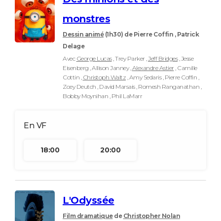
monstres
Dessin animé
(1h30)
de Pierre Coffin , Patrick
Delage
Avec
George Lucas
, Trey Parker ,
Jeff Bridges
, Jesse
Eisenberg , Allison Janney ,
Alexandre Astier
, Camille
Cottin ,
Christoph Waltz
, Amy Sedaris , Pierre Coffin ,
Zoey Deutch , David Marsais , Romesh Ranganathan ,
Bobby Moynihan , Phil LaMarr
18:00
20:00
L'Odyssée
Film dramatique
de
Christopher Nolan