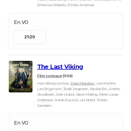
Rhiannon Roberts , Ember Ambrose
21:20
The Last Viking
Film comique
(1h56)
Avec Nikolaj Lie Kaas ,
Mads Mikkelsen
, Lars Ranthe ,
Lars Brygmann , Bodil Jorgensen , Nicolas Bro , Anette
Stovelbaek , Sofie Grabol , Søren Malling , Rikke Louise
Andersson , Kardo Razzazi , Lila Nobel , Torben
Svendsen