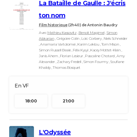
La Bataille de Gaulle : J'écris
ton nom
Film historique
(2h40)
de Antonin Baudry
Avec
Mathieu Kassovitz
,
Benoit Magimel
,
Simon
Abkarian
, Grégoire Colin , Loïc Corbery , Niels Schneider
, Anamaria Vartolomei , Karim Leklou , Tom Mison ,
Simon Russell Beale , Félix Kysyl , Kacey Mottet-Klein ,
Janis Ahern , Florian Lesieur , Pascaline Chotard , Amy
Alexander , Zachary Fredell , Simon Fourmy , Soufiane
Khalidy , Thomas Bosquet
18:00
21:00
L'Odyssée