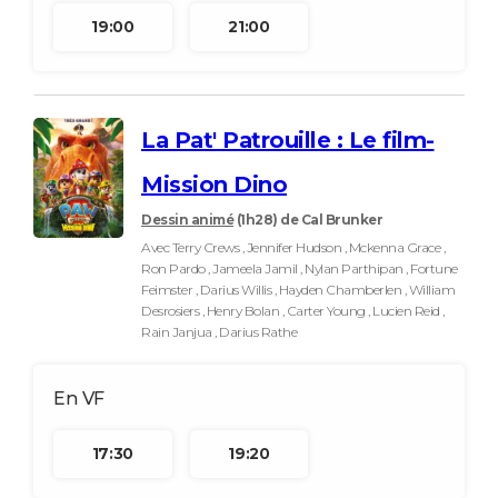
19:00
21:00
La Pat' Patrouille : Le film-
Mission Dino
Dessin animé
(1h28)
de Cal Brunker
Avec Terry Crews , Jennifer Hudson , Mckenna Grace ,
Ron Pardo , Jameela Jamil , Nylan Parthipan , Fortune
Feimster , Darius Willis , Hayden Chamberlen , William
Desrosiers , Henry Bolan , Carter Young , Lucien Reid ,
Rain Janjua , Darius Rathe
17:30
19:20