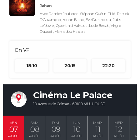
Jahan
Avec Damien Jouillerot , Stéphan Guérin-Tillié , Patrick
D'Assumçao , Yoann Blanc , Eve Duranceau , Jules
Lefebvre , Quentin d'Hainaut , Lucie Berset , Virgile
Daudet , Mamadou Haidara
18:10
20:15
22:20
Cinéma Le Palace
10 avenue de Colmar - 68100 MULHOUSE
VEN.
SAM.
DIM.
LUN.
MAR.
MER.
JE
07
08
09
10
11
12
1
AOÛT
AOÛT
AOÛT
AOÛT
AOÛT
AOÛT
AO