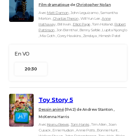
Film dramatique
de
Christopher Nolan
Avec
Matt Damon
, John Leguizamo , Samantha
Morton ,
Charlize Theron
, Will Yun Lee ,
Anne
Hathaway
, Bill Irwin ,
Elliot Page
, Tom Holland ,
Robert
Pattinson
, Jon Bernthal , Benny Safdie , Lupita Nyong'o
, Mia Goth , Corey Hawkins , Zendaya , Himesh Patel
20:30
Toy Story 5
Dessin animé
(1h42)
de Andrew Stanton ,
McKenna Harris
Avec
Keanu Reeves
,
Tom Hanks
, Tim Allen , Joan
Cusack , Ernie Hudson , Annie Potts , Bonnie Hunt ,
Wallace Shawn , John Ratzenberger , Tony Hale , Blake