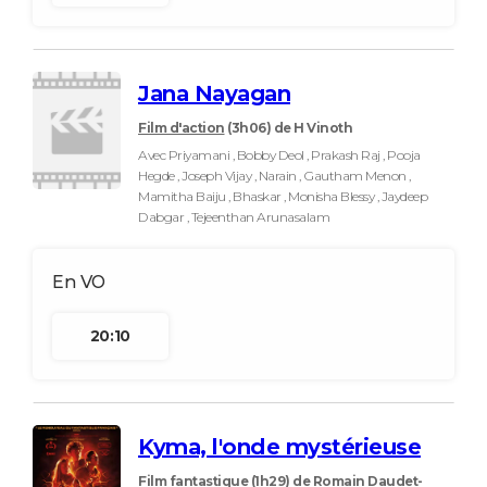
Jana Nayagan
Film d'action
(3h06)
de H Vinoth
Avec Priyamani , Bobby Deol , Prakash Raj , Pooja
Hegde , Joseph Vijay , Narain , Gautham Menon ,
Mamitha Baiju , Bhaskar , Monisha Blessy , Jaydeep
Dabgar , Tejeenthan Arunasalam
20:10
Kyma, l'onde mystérieuse
Film fantastique
(1h29)
de Romain Daudet-