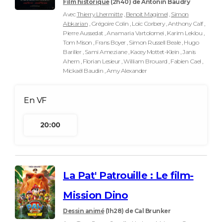
Film historique
(2h40)
de Antonin Baudry
Avec
Thierry Lhermitte
,
Benoit Magimel
,
Simon
Abkarian
, Grégoire Colin , Loïc Corbery , Anthony Calf ,
Pierre Aussedat , Anamaria Vartolomei , Karim Leklou ,
Tom Mison , Frans Boyer , Simon Russell Beale , Hugo
Bariller , Sami Ameziane , Kacey Mottet-Klein , Janis
Ahern , Florian Lesieur , William Brouard , Fabien Cael ,
Mickaël Baudin , Amy Alexander
20:00
La Pat' Patrouille : Le film-
Mission Dino
Dessin animé
(1h28)
de Cal Brunker