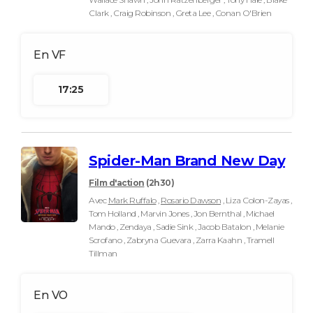
Clark , Craig Robinson , Greta Lee , Conan O'Brien
17:25
Spider-Man Brand New Day
Film d'action
(2h30)
Avec
Mark Ruffalo
,
Rosario Dawson
, Liza Colon-Zayas ,
Tom Holland , Marvin Jones , Jon Bernthal , Michael
Mando , Zendaya , Sadie Sink , Jacob Batalon , Melanie
Scrofano , Zabryna Guevara , Zarra Kaahn , Tramell
Tillman