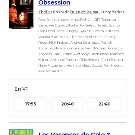
Obsession
Thriller
(1h36)
de
Brian de Palma
, Curry Barker
Avec John Lithgow , Andy Richter , Cliff Robertson ,
Geneviève Bujold
, Stocker Fontelieu , Renato Scarpa ,
Don Hood , Tom Felleghy , Sylvia Kuumba Williams ,
Wanda Blackman , J Patrick McNamara , Stanley J
Reyes , Nick Kreiger , Andrea Esterhazy , Patrick
Jouanné , Nella Simoncini Berbieri , Michael Johnston ,
Thomas Carr , Justice , Anthony Casabianca , Malcolm
Kelner , Anthony Pavone , Chloe Breen , Darin Toonder ,
Haley Fitzgerald , Megan Lawless , Cooper Tomlinson ,
Inde Navarrette
17:55
20:40
22:40
Les Vacances de Golo &