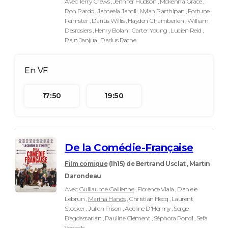
Avec Terry Crews , Jennifer Hudson , Mckenna Grace ,
Ron Pardo , Jameela Jamil , Nylan Parthipan , Fortune
Feimster , Darius Willis , Hayden Chamberlen , William
Desrosiers , Henry Bolan , Carter Young , Lucien Reid ,
Rain Janjua , Darius Rathe
17:50
19:50
De la Comédie-Française
Film comique
(1h15)
de Bertrand Usclat , Martin
Darondeau
Avec
Guillaume Gallienne
, Florence Viala , Daniele
Lebrun ,
Marina Hands
, Christian Hecq , Laurent
Stocker , Julien Frison , Adeline D'Hermy , Serge
Bagdassarian , Pauline Clément , Séphora Pondi , Sefa
Yeboah