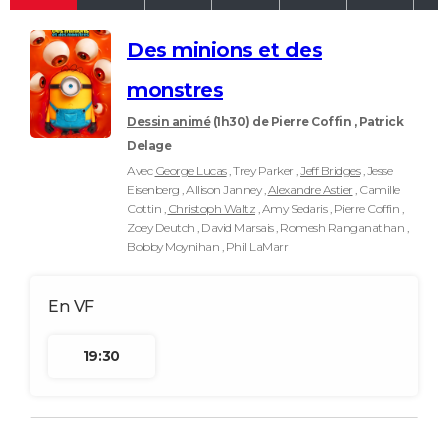
Des minions et des
monstres
Dessin animé
(1h30)
de Pierre Coffin , Patrick
Delage
Avec
George Lucas
, Trey Parker ,
Jeff Bridges
, Jesse
Eisenberg , Allison Janney ,
Alexandre Astier
, Camille
Cottin ,
Christoph Waltz
, Amy Sedaris , Pierre Coffin ,
Zoey Deutch , David Marsais , Romesh Ranganathan ,
Bobby Moynihan , Phil LaMarr
19:30