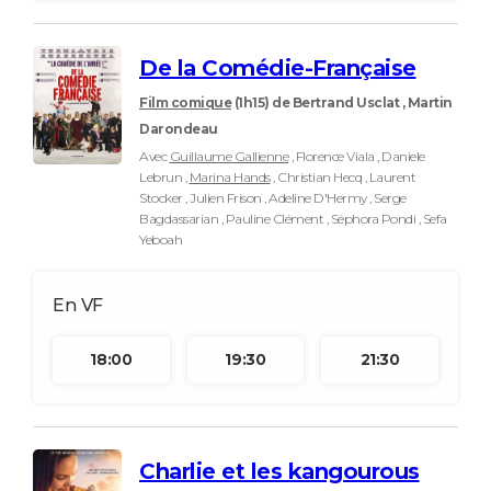
De la Comédie-Française
Film comique
(1h15)
de Bertrand Usclat , Martin
Darondeau
Avec
Guillaume Gallienne
, Florence Viala , Daniele
Lebrun ,
Marina Hands
, Christian Hecq , Laurent
Stocker , Julien Frison , Adeline D'Hermy , Serge
Bagdassarian , Pauline Clément , Séphora Pondi , Sefa
Yeboah
18:00
19:30
21:30
Charlie et les kangourous