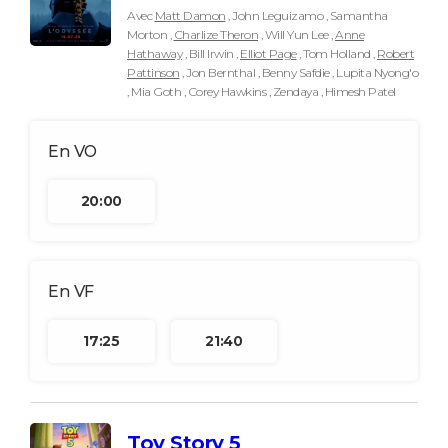
Avec
Matt Damon
, John Leguizamo , Samantha
Morton ,
Charlize Theron
, Will Yun Lee ,
Anne
Hathaway
, Bill Irwin ,
Elliot Page
, Tom Holland ,
Robert
Pattinson
, Jon Bernthal , Benny Safdie , Lupita Nyong'o
, Mia Goth , Corey Hawkins , Zendaya , Himesh Patel
20:00
17:25
21:40
Toy Story 5