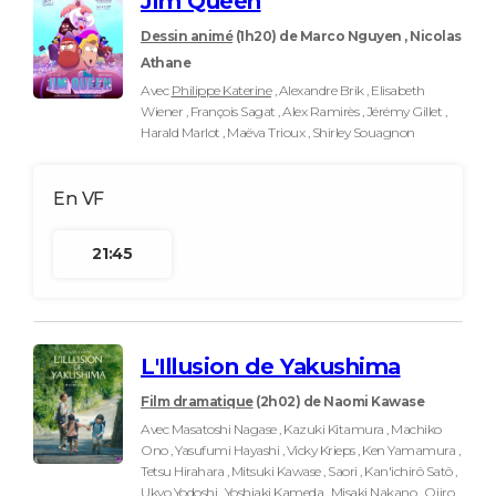
Jim Queen
Dessin animé
(1h20)
de Marco Nguyen , Nicolas
Athane
Avec
Philippe Katerine
, Alexandre Brik , Elisabeth
Wiener , François Sagat , Alex Ramirès , Jérémy Gillet ,
Harald Marlot , Maëva Trioux , Shirley Souagnon
21:45
L'Illusion de Yakushima
Film dramatique
(2h02)
de Naomi Kawase
Avec Masatoshi Nagase , Kazuki Kitamura , Machiko
Ono , Yasufumi Hayashi , Vicky Krieps , Ken Yamamura ,
Tetsu Hirahara , Mitsuki Kawase , Saori , Kan'ichirô Satô ,
Ukyo Yodoshi , Yoshiaki Kameda , Misaki Nakano , Ojiro