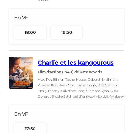
18:00
19:50
Charlie et les kangourous
Film d'action
(1h40)
de Kate Woods
Avec Roy Billing , Rachel House , Deborah Mailman ,
Wayne Blair , Ryan Corr , Ernie Dingo , Rob Carlton ,
Emily Taheny , Salvatore Coco , Clarence Ryan , Rick
Donald , Brooke Satchwell , Rarriwuy Hick , Lily Whiteley
17:50