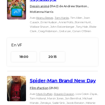
Dessin animé
(1h42)
de Andrew Stanton ,
McKenna Harris
Avec
Keanu Reeves
,
Tom Hanks
, Tim Allen , Joan
Cusack , Ernie Hudson , Annie Potts , Bonnie Hunt ,
Wallace Shawn , John Ratzenberger , Tony Hale , Blake
Clark , Craig Robinson , Greta Lee , Conan O'Brien
18:00
20:15
Spider-Man Brand New Day
Film d'action
(2h30)
Avec
Mark Ruffalo
,
Rosario Dawson
, Liza Colon-Zayas ,
Tom Holland , Marvin Jones , Jon Bernthal , Michael
Mando , Zendaya , Sadie Sink , Jacob Batalon , Melanie