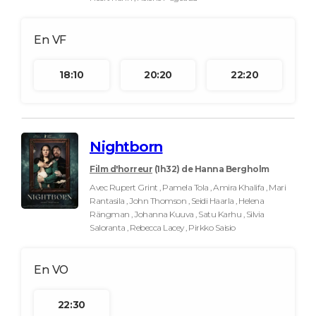
18:10
20:20
22:20
Nightborn
Film d'horreur
(1h32)
de Hanna Bergholm
Avec Rupert Grint , Pamela Tola , Amira Khalifa , Mari
Rantasila , John Thomson , Seidi Haarla , Helena
Rängman , Johanna Kuuva , Satu Karhu , Silvia
Saloranta , Rebecca Lacey , Pirkko Saisio
22:30