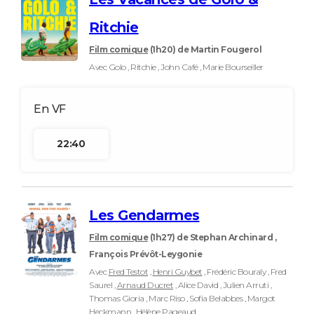
Ritchie
Film comique
(1h20)
de Martin Fougerol
Avec Golo , Ritchie , John Café , Marie Bourseiller
22:40
Les Gendarmes
Film comique
(1h27)
de Stephan Archinard ,
François Prévôt-Leygonie
Avec
Fred Testot
,
Henri Guybet
, Frédéric Bouraly , Fred
Saurel ,
Arnaud Ducret
, Alice David , Julien Arruti ,
Thomas Gioria , Marc Riso , Sofia Belabbes , Margot
Heckmann , Hélène Pageaud