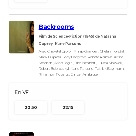
Backrooms
Film de Science-Fiction
(1h45)
de Natasha
Duprey , Kane Parsons
Avec Chiwetel Ejiofor , Philip Granger , Chelah Horsdal ,
Mark Duplass , Toby Hargrave , Renate Reinsve , Krista
Kosonen , Avan Jogia , Finn Bennett , Lukita Maxwell ,
Robert Bobroczkyi , Kane Parsons , Patrick Baynham ,
Rhiannon Roberts , Ember Ambrose
20:50
22:15