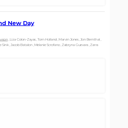
and New Day
awson
, Liza Colon-Zayas , Tom Holland , Marvin Jones , Jon Bernthal ,
 Sink , Jacob Batalon , Melanie Scrofano , Zabryna Guevara , Zarra