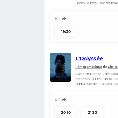
Simon Fourmy , Soufiane Khal
19:30
L'Odyssée
Film dramatique
de
Chris
Avec
Matt Damon
, John Leg
Hathaway
, Bill Irwin ,
Elliot Pa
Lupita Nyong'o , Mia Goth , Co
20:10
21:30