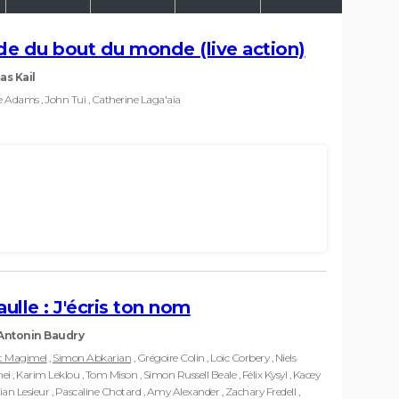
nde du bout du monde (live action)
s Kail
e Adams , John Tui , Catherine Laga'aia
aulle : J'écris ton nom
Antonin Baudry
t Magimel
,
Simon Abkarian
, Grégoire Colin , Loïc Corbery , Niels
 , Karim Leklou , Tom Mison , Simon Russell Beale , Félix Kysyl , Kacey
rian Lesieur , Pascaline Chotard , Amy Alexander , Zachary Fredell ,