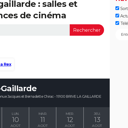
aillarde : salles et
Sort
ances de cinéma
Act
Télé
a Rex
-Gaillarde
venue Jacques et Bernadette Chirac - 19100 BRIVE LA GAILLARDE
LUN.
MAR.
MER.
JEU.
10
11
12
13
AOÛT
AOÛT
AOÛT
AOÛT