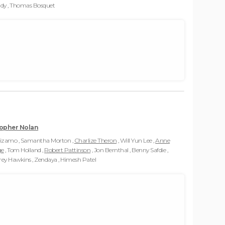
idy , Thomas Bosquet
topher Nolan
uizamo , Samantha Morton ,
Charlize Theron
, Will Yun Lee ,
Anne
ge
, Tom Holland ,
Robert Pattinson
, Jon Bernthal , Benny Safdie ,
rey Hawkins , Zendaya , Himesh Patel