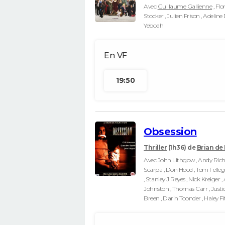
Avec
Guillaume Gallienne
, Flo
Stocker , Julien Frison , Adeli
Yeboah
19:50
Obsession
Thriller
(1h36)
de
Brian de
Avec John Lithgow , Andy Richte
Scarpa , Don Hood , Tom Felle
, Stanley J Reyes , Nick Kreiger
Johnston , Thomas Carr , Justi
Breen , Darin Toonder , Haley F