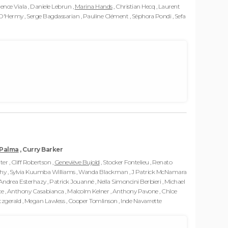
rence Viala , Daniele Lebrun ,
Marina Hands
, Christian Hecq , Laurent
ne D'Hermy , Serge Bagdassarian , Pauline Clément , Séphora Pondi , Sefa
 Palma
, Curry Barker
r , Cliff Robertson ,
Geneviève Bujold
, Stocker Fontelieu , Renato
ghy , Sylvia Kuumba Williams , Wanda Blackman , J Patrick McNamara
 , Andrea Esterhazy , Patrick Jouanné , Nella Simoncini Berbieri , Michael
ce , Anthony Casabianca , Malcolm Kelner , Anthony Pavone , Chloe
itzgerald , Megan Lawless , Cooper Tomlinson , Inde Navarrette