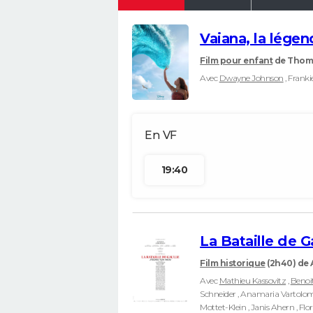
Vaiana, la lége
Film pour enfant
de Thoma
Avec
Dwayne Johnson
, Franki
19:40
La Bataille de G
Film historique
(2h40)
de 
Avec
Mathieu Kassovitz
,
Benoi
Schneider , Anamaria Vartolomei
Mottet-Klein , Janis Ahern , Flo