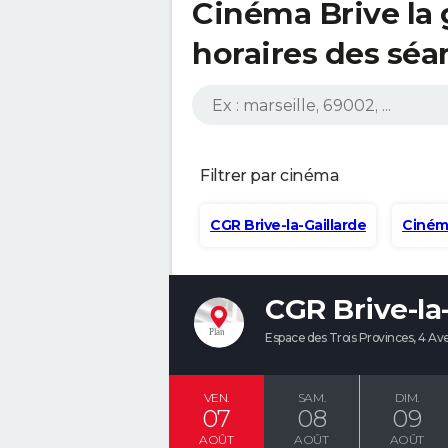
Cinéma Brive la g
horaires des sé
CGR Brive-la-Gaillarde
Ciném
CGR Brive-la
Espace des Trois Provinces, 4 A
VEN.
SAM.
DIM.
07
08
09
AOÛT
AOÛT
AOÛT