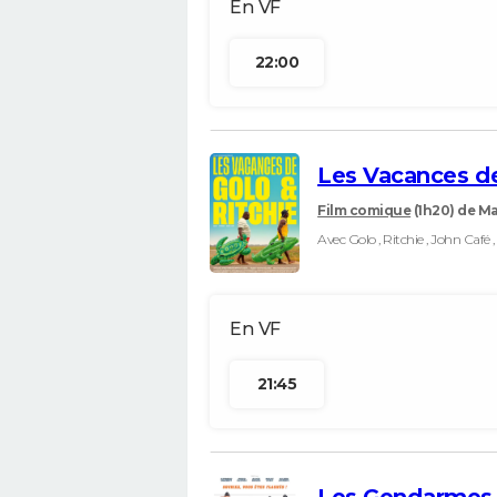
22:00
Les Vacances de
Film comique
(1h20)
de Ma
Avec Golo , Ritchie , John Café ,
21:45