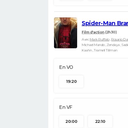
Spider-Man Br
Film d'action
(2h30)
Avec
Mark Ruffalo
,
Rosario D
Michael Mando , Zendaya , Sadie
Kaahn , Tramell Tillman
19:20
20:00
22:10