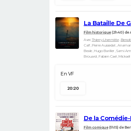
La Bataille De G
Film historique
(2h40)
de 
Avec
Thierry Lhermitte
,
Benoi
Calf , Pierre Aussedat , Anamar
Beale , Hugo Bariller , Sami Ame
Brouard , Fabien Cael , Mickaë
20:20
De la Comédie-
Film comique
(1h15)
de Ber