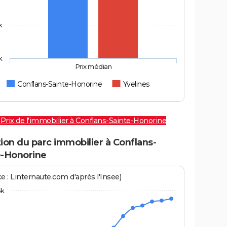
k
k
Prix médian
Conflans-Sainte-Honorine
Yvelines
Prix de l'immobilier à Conflans-Sainte-Honorine
ion du parc immobilier à Conflans-
e-Honorine
e : Linternaute.com d'après l'Insee)
6k