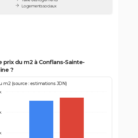
Logements sociaux
e prix du m2 à Conflans-Sainte-
ine ?
au m2 (source : estimations JDN)
k
k
k