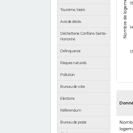
Nombre de logements
1
Tourisme, loisirs
Avis de décès
1
Déchetterie Conflans-Sainte-
Honorine
Délinquance
1
Risques naturels
Pollution
Bureau de vote
Elections
Donné
Référendum
Nombr
Bureau de poste
logem