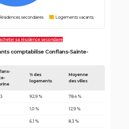
Résidences secondaires
Logements vacants
 acheter sa résidence secondaire
ts comptabilise Conflans-Sainte-
lans-
% des
Moyenne
te-
logements
des villes
rine
83
92,9 %
78,4 %
1,0 %
12,9 %
6,1 %
8,3 %