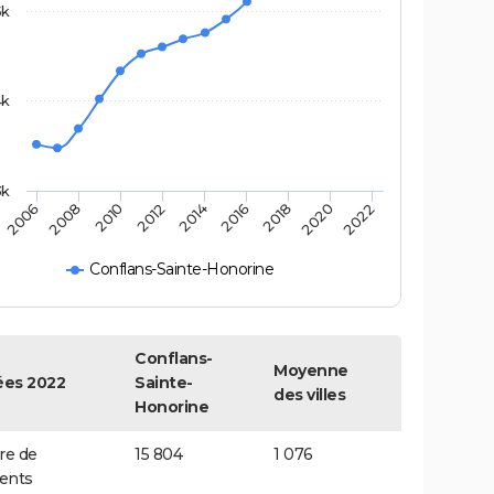
5k
4k
3k
2010
2014
2018
2022
2008
2012
2016
2020
2006
Conflans-Sainte-Honorine
Conflans-
Moyenne
es 2022
Sainte-
des villes
Honorine
e de
15 804
1 076
ents