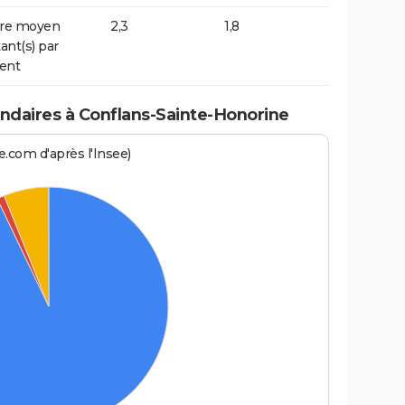
re moyen
2,3
1,8
ant(s) par
ent
daires à Conflans-Sainte-Honorine
.com d'après l'Insee)