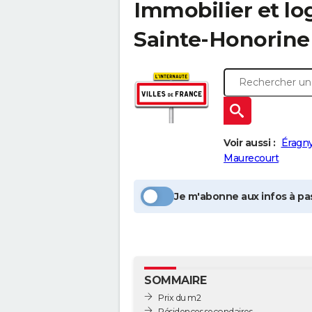
Immobilier et l
Sainte-Honorine
Voir aussi :
Éragny
Maurecourt
Je m'abonne aux infos à pas
SOMMAIRE
Prix du m2
Résidences secondaires