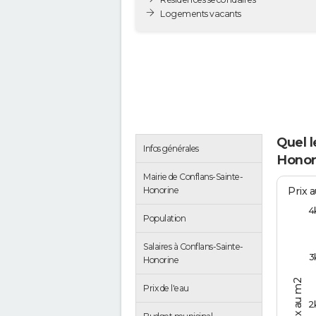
Logements vacants
Quel l
Infos générales
Honor
Mairie de Conflans-Sainte-
Prix 
Honorine
4
Population
Salaires à Conflans-Sainte-
3
Honorine
Prix au m2
Prix de l'eau
2