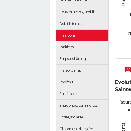
Budget municipal
Couverture 5G, mobile
1
Débit Internet
0
Immobilier
Parkings
Emploi, chômage
Météo, climat
Evolut
Impôts, IFI
Saint
Santé, social
(sourc
Entreprises, commerces
1
Ecoles, scolarité
Classement des lycées