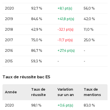
2020
92,7 %
+8,1 pt(s)
56,0 %
2019
84,6 %
+41,8 pt(s)
42,0 %
2018
42,9 %
-32,1 pt(s)
11,0 %
2017
75,0 %
-11,7 pt(s)
25,0 %
2016
86,7 %
+27,4 pt(s)
-
2015
59,3 %
-
-
Taux de réussite bac ES
Taux de
Variation
Taux de
Année
réussite
sur un an
mentions
2020
98,1 %
+0,6 pt(s)
83,0 %