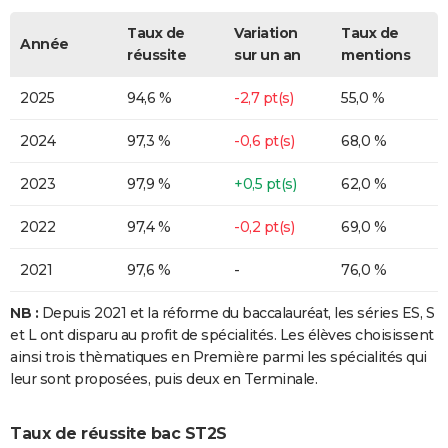
Taux de
Variation
Taux de
Année
réussite
sur un an
mentions
2025
94,6 %
-2,7 pt(s)
55,0 %
2024
97,3 %
-0,6 pt(s)
68,0 %
2023
97,9 %
+0,5 pt(s)
62,0 %
2022
97,4 %
-0,2 pt(s)
69,0 %
2021
97,6 %
-
76,0 %
NB :
Depuis 2021 et la réforme du baccalauréat, les séries ES, S
et L ont disparu au profit de spécialités. Les élèves choisissent
ainsi trois thèmatiques en Première parmi les spécialités qui
leur sont proposées, puis deux en Terminale.
Taux de réussite bac ST2S