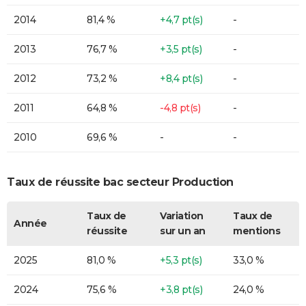
2014
81,4 %
+4,7 pt(s)
-
2013
76,7 %
+3,5 pt(s)
-
2012
73,2 %
+8,4 pt(s)
-
2011
64,8 %
-4,8 pt(s)
-
2010
69,6 %
-
-
Taux de réussite bac secteur Production
Taux de
Variation
Taux de
Année
réussite
sur un an
mentions
2025
81,0 %
+5,3 pt(s)
33,0 %
2024
75,6 %
+3,8 pt(s)
24,0 %