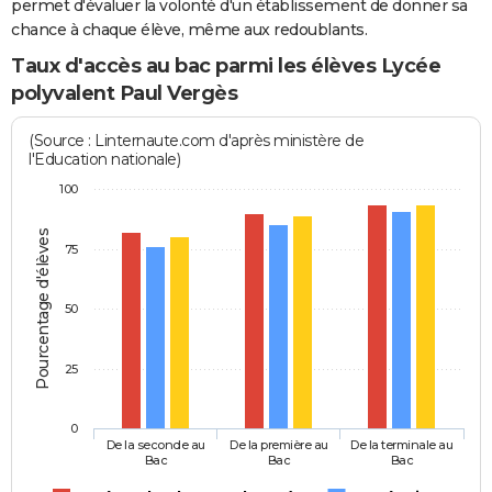
permet d'évaluer la volonté d'un établissement de donner sa
chance à chaque élève, même aux redoublants.
Taux d'accès au bac parmi les élèves Lycée
polyvalent Paul Vergès
(Source : Linternaute.com d'après ministère de
l'Education nationale)
100
Pourcentage d'élèves
75
50
25
0
De la seconde au
De la première au
De la terminale au
Bac
Bac
Bac