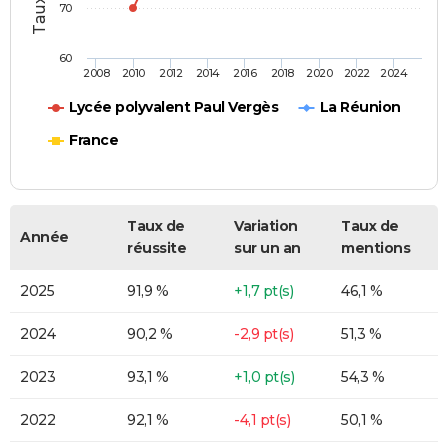
70
60
2008
2010
2012
2014
2016
2018
2020
2022
2024
Lycée polyvalent Paul Vergès
La Réunion
France
Taux de
Variation
Taux de
Année
réussite
sur un an
mentions
2025
91,9 %
+1,7 pt(s)
46,1 %
2024
90,2 %
-2,9 pt(s)
51,3 %
2023
93,1 %
+1,0 pt(s)
54,3 %
2022
92,1 %
-4,1 pt(s)
50,1 %