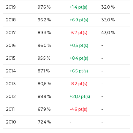
2019
97,6 %
+1,4 pt(s)
32,0 %
2018
96,2 %
+6,9 pt(s)
33,0 %
2017
89,3 %
-6,7 pt(s)
43,0 %
2016
96,0 %
+0,5 pt(s)
-
2015
95,5 %
+8,4 pt(s)
-
2014
87,1 %
+6,5 pt(s)
-
2013
80,6 %
-8,2 pt(s)
-
2012
88,9 %
+21,0 pt(s)
-
2011
67,9 %
-4,6 pt(s)
-
2010
72,4 %
-
-