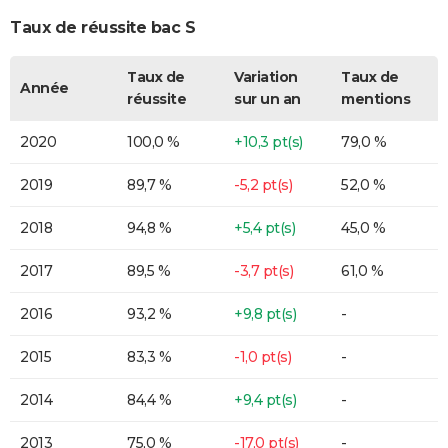
Taux de réussite bac S
Taux de
Variation
Taux de
Année
réussite
sur un an
mentions
2020
100,0 %
+10,3 pt(s)
79,0 %
2019
89,7 %
-5,2 pt(s)
52,0 %
2018
94,8 %
+5,4 pt(s)
45,0 %
2017
89,5 %
-3,7 pt(s)
61,0 %
2016
93,2 %
+9,8 pt(s)
-
2015
83,3 %
-1,0 pt(s)
-
2014
84,4 %
+9,4 pt(s)
-
2013
75,0 %
-17,0 pt(s)
-