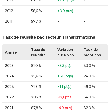
2013
82,1 %
+23,5 pt(s)
-
2012
58,6 %
+0,9 pt(s)
-
2011
57,7 %
-
-
Taux de réussite bac secteur Transformations
Taux de
Variation
Taux de
Année
réussite
sur un an
mentions
2025
81,0 %
+5,3 pt(s)
33,0 %
2024
75,6 %
+3,8 pt(s)
24,0 %
2023
71,8 %
+1,1 pt(s)
49,0 %
2022
70,7 %
-17,1 pt(s)
34,0 %
2021
87,8 %
-4,9 pt(s)
32,0 %