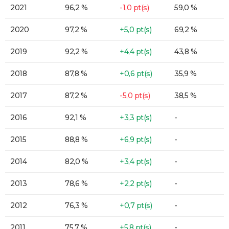
2021
96,2 %
-1,0 pt(s)
59,0 %
2020
97,2 %
+5,0 pt(s)
69,2 %
2019
92,2 %
+4,4 pt(s)
43,8 %
2018
87,8 %
+0,6 pt(s)
35,9 %
2017
87,2 %
-5,0 pt(s)
38,5 %
2016
92,1 %
+3,3 pt(s)
-
2015
88,8 %
+6,9 pt(s)
-
2014
82,0 %
+3,4 pt(s)
-
2013
78,6 %
+2,2 pt(s)
-
2012
76,3 %
+0,7 pt(s)
-
2011
75,7 %
+5,8 pt(s)
-