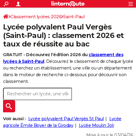
ACTUALITÉS
Connexion
S'inscrire
Classement lycées 2026
Saint-Paul
Rechercher
Société
Education
Villes
Politique
Faits Divers
Monde
+
SPORT
Lycée polyvalent Paul Vergès
Football
Cyclisme
Forum
Coupe du monde 2026
Tennis
Rugby
CULTURE
(Saint-Paul) : classement 2026 et
taux de réussite au bac
TNT
Cinéma
Musique
Programme TV
Streaming
Sorties cinéma
+
FINANCE
GRATUIT - Découvrez l'édition 2026 du
classement des
Impôts
Immobilier
Banque
Crédit
Retraite
Epargne
Risques naturels par ville
Assurance
AUTO
lycées à Saint-Paul
. Découvrez le classement de chaque lycée
Réserver un essai
Berlines
Forum auto
Essais
Citadines
SUV
+
ou recherchez un établissement, une ville ou un département
HIGH-TECH
dans le moteur de recherche ci-dessous pour découvrir son
Meilleur smartphone
Ordinateurs
Guide high-tech
Mobiles
Internet
Jeux vidéo
+
classement.
BRICOLAGE
Aménagement intérieur
Cuisine
Jardinage
+
Forum
Extérieur
Salle de bains
Rangement
WEEK-END
Escapades
Expositions
Week-end nature
Guides de France
Patrimoine
Musées
+
LIFESTYLE
Bien-être
Mode
+
Art de vivre
Loisirs
Modes de vie
Voir aussi :
Lycée polyvalent Paul Vergès St Paul
Lycée
SANTE
agricole Émile Boyer de la Giroday
Lycée Moulin Joli
Guide de la santé
Médicaments
+
Alimentation
Maladies
Sommeil
VOYAGE
Mise à jour le 03/04/26