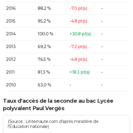
2016
88,2 %
-7,0 pt(s)
-
2015
95,2 %
-4,8 pt(s)
-
2014
100,0 %
+30,8 pt(s)
-
2013
69,2 %
-7,2 pt(s)
-
2012
76,5 %
-4,8 pt(s)
-
2011
81,3 %
+18,3 pt(s)
-
2010
63,0 %
-
-
Taux d'accès de la seconde au bac Lycée
polyvalent Paul Vergès
(Source : Linternaute.com d'après ministère de
l'Education nationale)