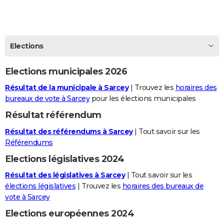
City break
Voyage de noces
Climat
Destinations
Voyage nature
Forum
+
PHOTO
GUIDES D'ACHAT
Elections
BONS PLANS
Elections municipales 2026
CARTE DE VOEUX
Résultat de la municipale à Sarcey
| Trouvez les
horaires des
Carte Bonne année
Carte Pâques
Carte de Noël
Carte Saint-Valentin
Carte d'anniversaire
DICTIONNAIRE
bureaux de vote à Sarcey
pour les élections municipales
Biographies
Expressions
Dictionnaire
Citations
Proverbes
PROGRAMME TV
Résultat référendum
Résultat des référendums à Sarcey
| Tout savoir sur les
COPAINS D'AVANT
Référendums
Se connecter
Collèges
Universités
Service militaire
S'inscrire
Lycées
Primaires
Entreprises
Avis de recherche
AVIS DE DÉCÈS
Elections législatives 2024
FORUM
Résultat des législatives à Sarcey
| Tout savoir sur les
élections législatives
| Trouvez les
horaires des bureaux de
Lifestyle
Sport
Television
Cinema
Bricolage
Culture
Auto
Voyage
vote à Sarcey
Elections européennes 2024