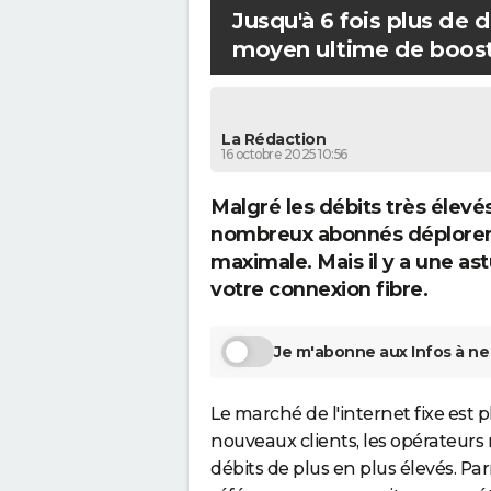
l
Jusqu'à 6 fois plus de 
e
moyen ultime de booste
m
o
y
La Rédaction
e
16 octobre 2025 10:56
n
Malgré les débits très élevé
u
nombreux abonnés déplorent 
l
maximale. Mais il y a une ast
t
votre connexion fibre.
i
m
e
Je m'abonne aux Infos à ne 
d
e
Le marché de l'internet fixe est 
b
nouveaux clients, les opérateurs 
o
débits de plus en plus élevés. Parm