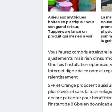
Adieu aux mythiques
La ma
boîtes en plastique : pour
nouve
son grand retour,
prome
Tupperware lance un
physiq
produit qui n'a rien à voir
somme
la gra
Vous l'aurez compris, atteindre
ajustements, mais rien d'insurmo
Une fois l'installation optimisée
Internet digne de ce nom et rega
ralentissement.
SFR et Orange proposent aussi un 
plus élevés et sans la technolog
encore patienter pour bénéficier
l'instant de 8 Gb/s en download e