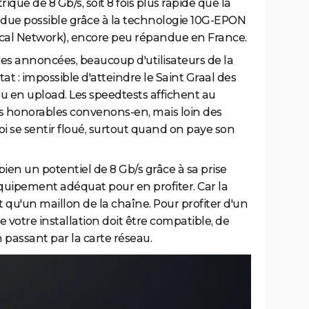
que de 8 Gb/s, soit 8 fois plus rapide que la
ndue possible grâce à la technologie 10G-EPON
ical Network), encore peu répandue en France.
es annoncées, beaucoup d'utilisateurs de la
t : impossible d'atteindre le Saint Graal des
ou en upload. Les speedtests affichent au
rès honorables convenons-en, mais loin des
i se sentir floué, surtout quand on paye son
 bien un potentiel de 8 Gb/s grâce à sa prise
équipement adéquat pour en profiter. Car la
est qu'un maillon de la chaîne. Pour profiter d'un
votre installation doit être compatible, de
 passant par la carte réseau.