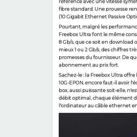
o
référence avec une vitesse symétri
s
fibre standard. Une prouesse re
(10 Gigabit Ethernet Passive Opt
t
e
Pourtant, malgré les performanc
r
Freebox Ultra font le même consta
s
8 Gb/s, que ce soit en download 
a
mieux 1 ou 2 Gb/s, des chiffres t
f
promesses du fournisseur. De quo
i
abonnement au prix fort.
b
Sachez-le : la Freebox Ultra offre
r
10G-EPON, encore faut-il avoir l'
e
box, aussi puissante soit-elle, n'
o
débit optimal, chaque élément de 
p
l'ordinateur au câble ethernet en
t
i
q
u