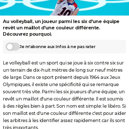
City break
Voyage de noces
Climat
Destinations
Voyage nature
Forum
+
PHOTO
GUIDES D'ACHAT
Au volleyball, un joueur parmi les six d'une équipe
revêt un maillot d'une couleur différente.
BONS PLANS
Découvrez pourquoi.
CARTE DE VOEUX
Je m'abonne aux Infos à ne pas rater
Carte Bonne année
Carte Pâques
Carte de Noël
Carte Saint-Valentin
Carte d'anniversaire
DICTIONNAIRE
Le volleyball est un sport qui se joue à six contre six sur
Biographies
Expressions
Dictionnaire
Citations
Proverbes
PROGRAMME TV
un terrain de dix-huit mètres de long sur neuf mètres
COPAINS D'AVANT
de large. Dans ce sport présent depuis 1964 aux Jeux
Olympiques, il existe une spécificité qui se remarque
Se connecter
Collèges
Universités
Service militaire
S'inscrire
Lycées
Primaires
Entreprises
Avis de recherche
AVIS DE DÉCÈS
souvent très vite. Parmi les six joueurs d'une équipe, un
revêt un maillot d'une couleur différente. Il est soumis
FORUM
à des règles bien à part. Son nom est simple: le libéro. Si
Lifestyle
Sport
Television
Cinema
Bricolage
Culture
Auto
Voyage
son maillot est d'une couleur différente c'est pour aider
les arbitres à les identifier assez rapidement car ils sont
très importants.