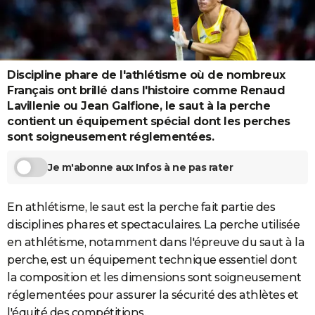
City break
Voyage de noces
Climat
Destinations
Voyage nature
Forum
+
PHOTO
GUIDES D'ACHAT
BONS PLANS
Discipline phare de l'athlétisme où de nombreux
Français ont brillé dans l'histoire comme Renaud
CARTE DE VOEUX
Lavillenie ou Jean Galfione, le saut à la perche
contient un équipement spécial dont les perches
Carte Bonne année
Carte Pâques
Carte de Noël
Carte Saint-Valentin
Carte d'anniversaire
DICTIONNAIRE
sont soigneusement réglementées.
Biographies
Expressions
Dictionnaire
Citations
Proverbes
PROGRAMME TV
Je m'abonne aux Infos à ne pas rater
COPAINS D'AVANT
En athlétisme, le saut est la perche fait partie des
Se connecter
Collèges
Universités
Service militaire
S'inscrire
Lycées
Primaires
Entreprises
Avis de recherche
AVIS DE DÉCÈS
disciplines phares et spectaculaires. La perche utilisée
en athlétisme, notamment dans l'épreuve du saut à la
FORUM
perche, est un équipement technique essentiel dont
Lifestyle
Sport
Television
Cinema
Bricolage
Culture
Auto
Voyage
la composition et les dimensions sont soigneusement
réglementées pour assurer la sécurité des athlètes et
l'équité des compétitions.