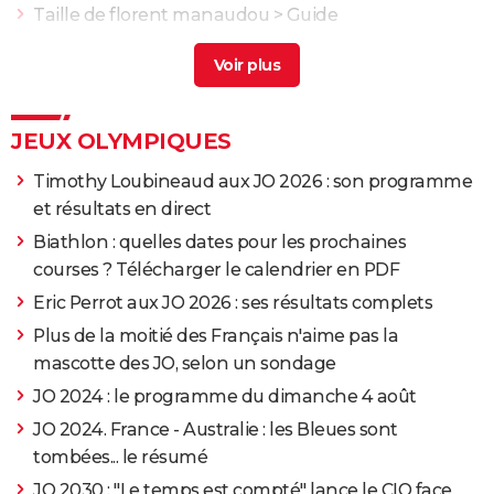
Taille de florent manaudou
> Guide
Konate taille
> Guide
Léon marchand taille
> Guide
JEUX OLYMPIQUES
Timothy Loubineaud aux JO 2026 : son programme
et résultats en direct
Biathlon : quelles dates pour les prochaines
courses ? Télécharger le calendrier en PDF
Eric Perrot aux JO 2026 : ses résultats complets
Plus de la moitié des Français n'aime pas la
mascotte des JO, selon un sondage
JO 2024 : le programme du dimanche 4 août
JO 2024. France - Australie : les Bleues sont
tombées... le résumé
JO 2030 : "Le temps est compté" lance le CIO face