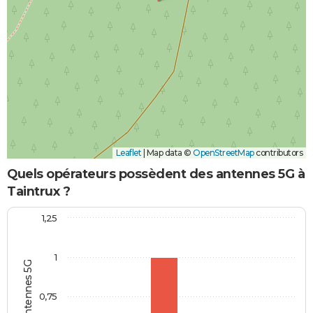
Leaflet
|
Map data ©
OpenStreetMap
contributors
Quels opérateurs possèdent des antennes 5G à
Taintrux ?
1,25
1
0,75