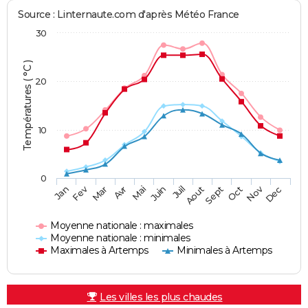
Source : Linternaute.com d'après Météo France
30
Températures ( °C )
20
10
0
Fev
Nov
Jan
Mar
Avr
Mai
Juin
Juil
Aout
Sept
Oct
Dec
Moyenne nationale : maximales
Moyenne nationale : minimales
Maximales à Artemps
Minimales à Artemps
Les villes les plus chaudes