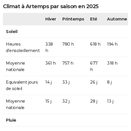
Climat à Artemps par saison en 2025
Hiver
Printemps
Eté
Automne
Soleil
Heures
338
780 h
618 h
194 h
d'ensoleillement
h
Moyenne
361 h
757 h
677
318 h
nationale
h
Equivalent jours
14 j
33 j
26 j
8 j
de soleil
Moyenne
15 j
32 j
28 j
13 j
nationale
Pluie