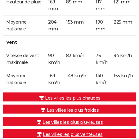
Hauteur de pluie
169
89 mm
117
121 mm
mm
mm
Moyenne
204
153 mm
190
225 mm
nationale
mm
mm
Vent
Vitesse de vent
90
83 km/h
76
94 km/h
maximale
km/h
km/h
Moyenne
169
148 km/h
140
155 km/h
nationale
km/h
km/h
Les villes les plus chaudes
Les villes les plus froides
Les villes les plus pluvieuses
Les villes les plus venteuses