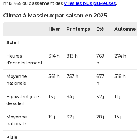
n°15 465 du classement des
villes les plus pluvieuses
.
Climat à Massieux par saison en 2025
Hiver
Printemps
Eté
Automne
Soleil
Heures
314 h
813 h
769
274 h
d'ensoleillement
h
Moyenne
361 h
757 h
677
318 h
nationale
h
Equivalent jours
13 j
34 j
32 j
11 j
de soleil
Moyenne
15 j
32 j
28 j
13 j
nationale
Pluie