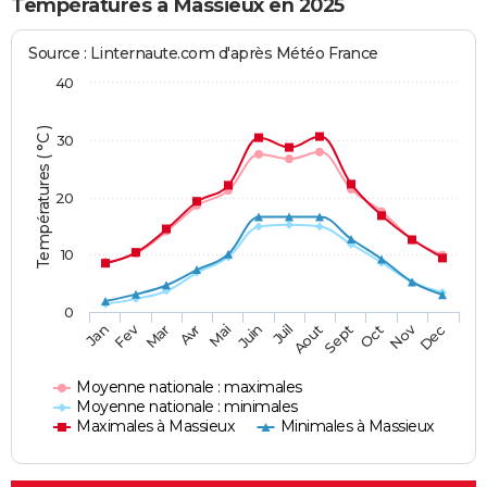
Températures à Massieux en 2025
Source : Linternaute.com d'après Météo France
40
Températures ( °C )
30
20
10
0
Fev
Nov
Jan
Mar
Avr
Mai
Juin
Juil
Aout
Sept
Oct
Dec
Moyenne nationale : maximales
Moyenne nationale : minimales
Maximales à Massieux
Minimales à Massieux