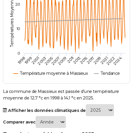
Températures Moyennes ( °C )
20
City break
Voyage de noces
Climat
Destinations
Voyage nature
Forum
+
PHOTO
GUIDES D'ACHAT
10
BONS PLANS
CARTE DE VOEUX
0
Carte Bonne année
Carte Pâques
Carte de Noël
Carte Saint-Valentin
Carte d'anniversaire
DICTIONNAIRE
2007
2021
2009
2022
1998
2011
2024
1999
2013
2001
2015
2003
2017
2005
2019
Biographies
Expressions
Dictionnaire
Citations
Proverbes
PROGRAMME TV
Température moyenne à Massieux
Tendance
COPAINS D'AVANT
Se connecter
Collèges
Universités
Service militaire
S'inscrire
Lycées
Primaires
Entreprises
Avis de recherche
La commune de Massieux est passée d'une température
AVIS DE DÉCÈS
moyenne de 12,7 °c en 1998 à 14,1 °c en 2025.
FORUM
Afficher les données climatiques de
Lifestyle
Sport
Television
Cinema
Bricolage
Culture
Auto
Voyage
Comparer avec