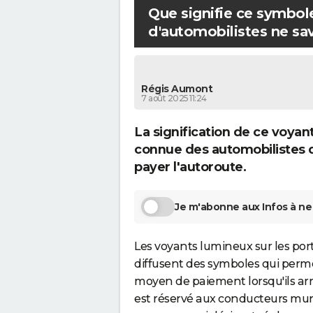
Que signifie ce symbo
b
d'automobilistes ne s
i
l
i
s
Régis Aumont
7 août 2025 11:24
t
e
La signification de ce voyan
s
connue des automobilistes
n
payer l'autoroute.
e
s
Je m'abonne aux Infos à ne 
a
v
Les voyants lumineux sur les porti
e
diffusent des symboles qui perme
n
moyen de paiement lorsqu'ils arriv
t
est réservé aux conducteurs muni
p