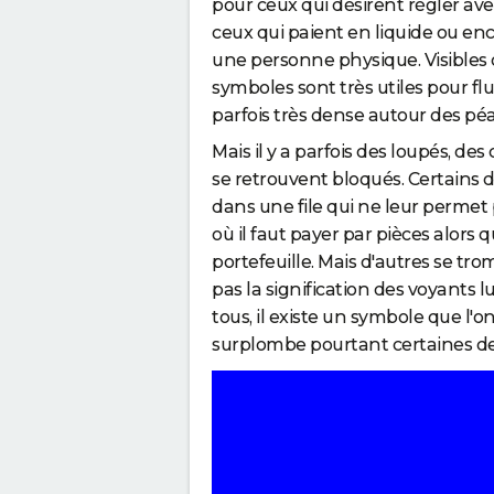
pour ceux qui désirent régler ave
a
ceux qui paient en liquide ou enc
s
une personne physique. Visibles d
c
symboles sont très utiles pour flu
o
parfois très dense autour des pé
m
Mais il y a parfois des loupés, d
m
se retrouvent bloqués. Certains d'
e
dans une file qui ne leur permet
n
où il faut payer par pièces alors 
t
portefeuille. Mais d'autres se t
p
pas la signification des voyants 
a
tous, il existe un symbole que l'
y
surplombe pourtant certaines de
e
r
"