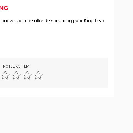
Salam
NG
erbe
Lost in la Mancha
NOTEZ CE FILM