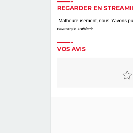
Le Chagrin et la Pitié
REGARDER EN STREAMI
Microcosmos, le peuple de l'h
Powered by
VOS AVIS