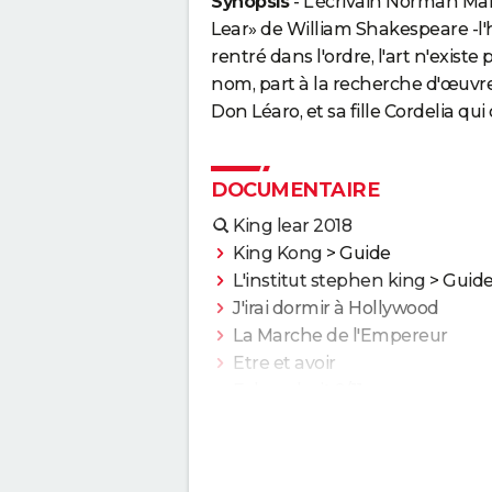
Synopsis
- L'écrivain Norman Mail
Lear» de William Shakespeare -l'h
rentré dans l'ordre, l'art n'exist
nom, part à la recherche d'œuvres
Don Léaro, et sa fille Cordelia qui 
DOCUMENTAIRE
King lear 2018
King Kong
> Guide
L'institut stephen king
> Guid
J'irai dormir à Hollywood
La Marche de l'Empereur
Etre et avoir
Fahrenheit 9/11
Bowling for Columbine
Une Vérité qui dérange
Faites le mur !