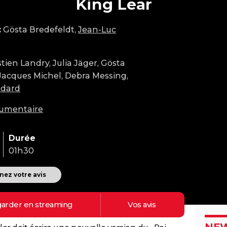
King Lear
:
Gösta Bredefeldt,
Jean-Luc
tien Landry, Julia Jäger, Gösta
 Jacques Michel, Debra Messing,
odard
umentaire
Durée
01h30
ez votre avis
arder en
streaming
Vos
avis