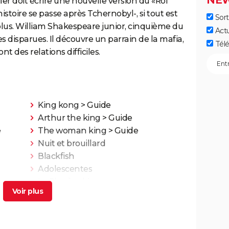
NEW
er doit écrire une nouvelle version du «Roi
istoire se passe après Tchernobyl-, si tout est
Sort
e plus. William Shakespeare junior, cinquième du
Act
 disparues. Il découvre un parrain de la mafia,
Télé
ont des relations difficiles.
King kong
> Guide
Arthur the king
> Guide
e
The woman king
> Guide
Nuit et brouillard
Blackfish
Adolescentes
La Planète bleue
Citizenfour
Inside Job
Super Size Me