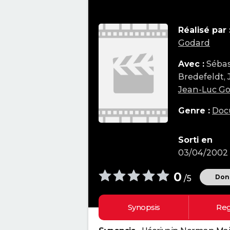
Réalisé par 
Godard
Avec :
Sébas
Bredefeldt,
Jean-Luc G
Genre :
Doc
Sorti en
03/04/2002
0
Donn
/5
Synopsis
Reg