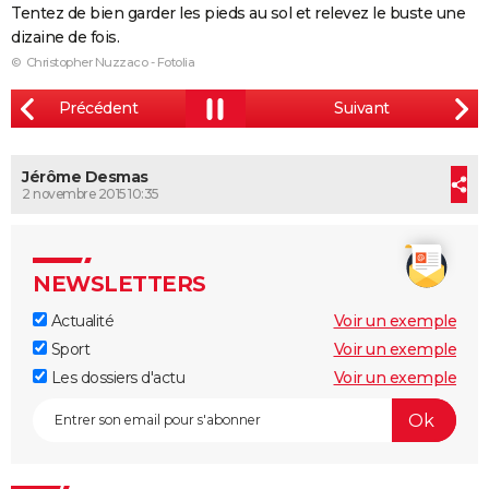
Tentez de bien garder les pieds au sol et relevez le buste une
City break
Voyage de noces
Climat
Destinations
Voyage nature
Forum
+
PHOTO
dizaine de fois.
© Christopher Nuzzaco - Fotolia
GUIDES D'ACHAT
BONS PLANS
CARTE DE VOEUX
Jérôme Desmas
2 novembre 2015 10:35
Carte Bonne année
Carte Pâques
Carte de Noël
Carte Saint-Valentin
Carte d'anniversaire
DICTIONNAIRE
Biographies
Expressions
Dictionnaire
Citations
Proverbes
PROGRAMME TV
NEWSLETTERS
COPAINS D'AVANT
Actualité
Voir un exemple
Se connecter
Collèges
Universités
Service militaire
S'inscrire
Lycées
Primaires
Entreprises
Avis de recherche
AVIS DE DÉCÈS
Sport
Voir un exemple
Les dossiers d'actu
Voir un exemple
FORUM
Lifestyle
Sport
Television
Cinema
Bricolage
Culture
Auto
Voyage