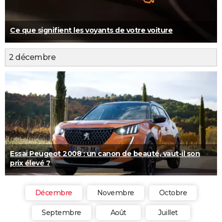
Ce que signifient les voyants de votre voiture
2 décembre
Essai Peugeot 2008 : un canon de beauté, vaut-il son
prix élevé ?
Décembre
Novembre
Octobre
Septembre
Août
Juillet