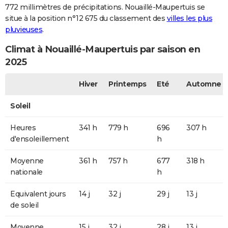
772 millimètres de précipitations. Nouaillé-Maupertuis se
situe à la position n°12 675 du classement des
villes les plus
pluvieuses
.
Climat à Nouaillé-Maupertuis par saison en
2025
Hiver
Printemps
Eté
Automne
Soleil
Heures
341 h
779 h
696
307 h
d'ensoleillement
h
Moyenne
361 h
757 h
677
318 h
nationale
h
Equivalent jours
14 j
32 j
29 j
13 j
de soleil
Moyenne
15 j
32 j
28 j
13 j