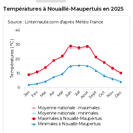
Températures à Nouaillé-Maupertuis en 2025
Source : Linternaute.com d'après Météo France
40
Températures ( °C )
30
20
10
0
Fev
Nov
Jan
Mar
Avr
Mai
Juin
Juil
Aout
Sept
Oct
Dec
Moyenne nationale : maximales
Moyenne nationale : minimales
Maximales à Nouaillé-Maupertuis
Minimales à Nouaillé-Maupertuis