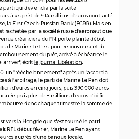
 exsangue. En 2014, pour les élections
 parti qui deviendra par la suite
rs à un prêt de 9,14 millions d'euros contracté
, la First Czech-Russian Bank (FCBR). Mais en
 est rachetée par la société russe d'aéronautique
venue créancière du FN, porte plainte début
ion de Marine Le Pen, pour recouvrement de
 remboursement du prêt, arrivé à échéance le
rriver", écrit
le journal Libération
.
20, un "rééchelonnement" après un "accord à
cès à l'arbitrage, le parti de Marine Le Pen doit
lion d'euros en cinq jours, puis 390 000 euros
ée, puis plus de 8 millions d'euros d'ici fin
 rembourse donc chaque trimestre la somme de
st vers la Hongrie que s'est tourné le parti
ait RTL début février, Marine Le Pen ayant
d'euros auprès d'une banque locale.