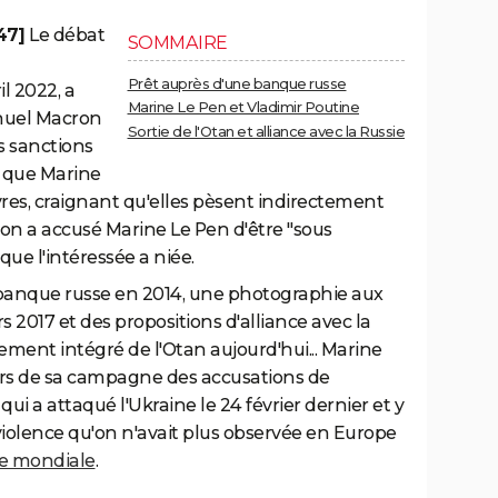
47]
Le débat
SOMMAIRE
Prêt auprès d'une banque russe
il 2022, a
Marine Le Pen et Vladimir Poutine
uel Macron
Sortie de l'Otan et alliance avec la Russie
es sanctions
s que Marine
res, craignant qu'elles pèsent indirectement
on a accusé Marine Le Pen d'être "sous
que l'intéressée a niée.
banque russe en 2014, une photographie aux
 2017 et des propositions d'alliance avec la
ent intégré de l'Otan aujourd'hui... Marine
 lors de sa campagne des accusations de
ui a attaqué l'Ukraine le 24 février dernier et y
olence qu'on n'avait plus observée en Europe
e mondiale
.