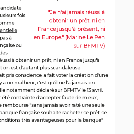
candidate
"Je n'ai jamais réussi à
sieurs fois
obtenir un prêt, ni en
 comme
France jusqu'à présent, ni
entielle
en Europe." (Marine Le Pen
 pas à
ançaise ou
sur BFMTV)
des
réussi à obtenir un prêt, ni en France jusqu'à
ation est d'autant plus scandaleuse
pris conscience, a fait voter la création d'une
 a un malheur, c'est qu'il ne l'a jamais, en
-elle notamment déclaré sur BFMTV le 13 avril.
t été contrainte d'accepter faute de mieux,
e rembourse "sans jamais avoir raté une seule
e banque française souhaite racheter ce prêt, ce
nditions très avantageuses pour la banque"