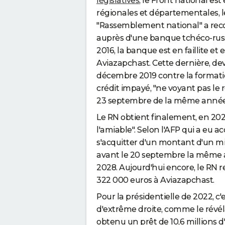
législatives
, le Front national est
régionales et départementales, le
"Rassemblement national" a recou
auprès d'une banque tchéco-russe
2016, la banque est en faillite et
Aviazapchast. Cette dernière, de
décembre 2019 contre la format
crédit impayé, "ne voyant pas le
23 septembre de la même année, a
Le RN obtient finalement, en 20
l'amiable". Selon l'AFP qui a eu ac
s'acquitter d'un montant d'un mil
avant le 20 septembre la même ann
2028. Aujourd'hui encore, le RN
322 000 euros à Aviazapchast.
Pour la présidentielle de 2022, c'e
d'extrême droite, comme le révél
obtenu un prêt de 10,6 millions 