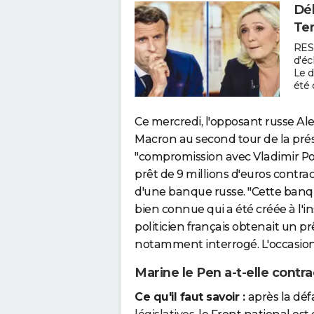
Déb
Tem
RES
d'é
Le d
été 
Ce mercredi, l'opposant russe Al
Macron au second tour de la prés
"compromission avec Vladimir Po
prêt de 9 millions d'euros contra
d'une banque russe. "Cette ban
bien connue qui a été créée à l'in
politicien français obtenait un prê
notamment interrogé. L'occasion 
Marine le Pen a-t-elle contr
Ce qu'il faut savoir :
après la déf