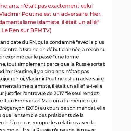
cinq ans, n'était pas exactement celui
Vladimir Poutine est un adversaire. Hier,
amentalisme islamiste, il était un allié."
e Le Pen sur BFMTV)
candidate du RN, qui a condamné "avec la plus
e contre l'Ukraine en début d'année, a reconnu
ir exprimé par le passé "une forme
ne, tout simplement parce que la Russie sortait
ir Poutine, il y a cinq ans, n'était pas
ujourd'hui, Vladimir Poutine est un adversaire.
entalisme islamiste, il était un allié", a-t-elle
justifier l'entrevue de 2017, "le seul rendez-
ppelant qu'Emmanuel Macron a lui même reçu
à Brégançon (2019) au cours de son mandat, elle
e que l'ensemble des présidents de la
rché à ne pas rompre les relations avec la
simple [...] : si la Russie n'a pas de lien avec