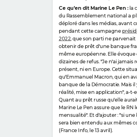
Ce qu'en dit Marine Le Pen :
la 
du Rassemblement national a plu
déploré dans les médias, avant
pendant cette campagne
présid
2022
, que son parti ne parvenait
obtenir de prêt d'une banque fr
même européenne. Elle évoque 
dizaines de refus. "Je n'ai jamais 
présent, ni en Europe. Cette situ
qu'Emmanuel Macron, qui en avait 
banque de la Démocratie. Mais il y
réalité, mise en application", a-t
Quant au prêt russe qu'elle aurai
Marine Le Pen assure que le RN l
mensualité". Et d'ajouter : "si un
sera bien entendu aux mêmes co
(France Info, le 13 avril).