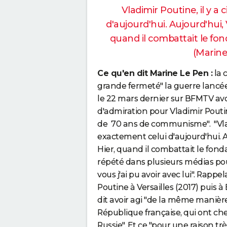
Vladimir Poutine, il y a 
d'aujourd'hui. Aujourd'hui, 
quand il combattait le fond
(Marin
Ce qu'en dit Marine Le Pen :
la 
grande fermeté" la guerre lancé
le 22 mars dernier sur BFMTV avo
d'admiration pour Vladimir Pouti
de 70 ans de communisme". "Vladim
exactement celui d'aujourd'hui. A
Hier, quand il combattait le fondam
répété dans plusieurs médias pour 
vous j'ai pu avoir avec lui". Ra
Poutine à Versailles (2017) puis 
dit avoir agi "de la même manièr
République française, qui ont che
Russie". Et ce "pour une raison très 