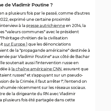
he de Vladimir Poutine ?
n a plusieurs fois par le passé, comme d'autres
 2022, exprimé une certaine proximité
nterview à la p
resse autrichienne
en 2014, la
des "valeurs communes" avec le président
"l'héritage chrétien de la civilisation
ait
sur Europe 1
que les dénonciations
vaient de la "propagande américaine" destinée à
 menée par Vladimir Poutine" aux côté de Bachar
lle soutenait aussi l'intervention russe en
rdée à
la chaîne américaine CNN
, assurant que
ntaient russes" et s'appuyant sur un pseudo-
sion de la Crimée, il faut arrêter !", l'entend on
exhumée récemment sur les réseaux sociaux.
e de la dirigeante du RN avec Vladimir
a plusieurs fois été partagée dans cette