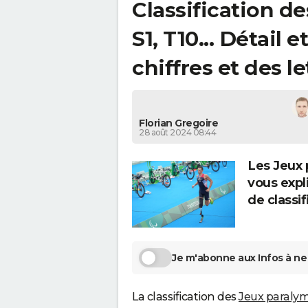
Classification d
S1, T10... Détail 
chiffres et des l
Florian Gregoire
28 août 2024 08:44
Les Jeux 
vous exp
de classif
Je m'abonne aux Infos à ne 
La classification des
Jeux paraly