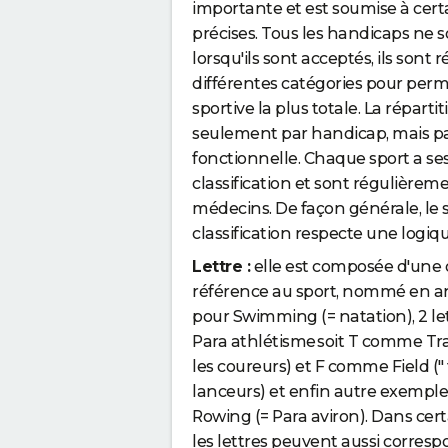
importante et est soumise à cert
précises. Tous les handicaps ne 
lorsqu'ils sont acceptés, ils sont 
différentes catégories pour per
sportive la plus totale. La réparti
seulement par handicap, mais pa
fonctionnelle. Chaque sport a ses
classification et sont régulièrem
médecins. De façon générale, le
classification respecte une logi
Lettre :
elle est composée d'une o
référence au sport, nommé en an
pour Swimming (= natation), 2 let
Para athlétisme soit T comme Trac
les coureurs) et F comme Field (" 
lanceurs) et enfin autre exemple
Rowing (= Para aviron). Dans cert
les lettres peuvent aussi corres