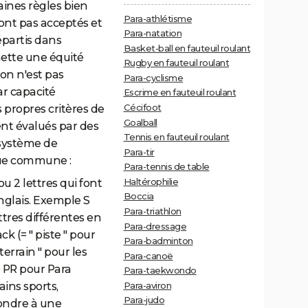
aines règles bien
Para-athlétisme
sont pas acceptés et
Para-natation
répartis dans
Basket-ball en fauteuil roulant
mette une équité
Rugby en fauteuil roulant
tion n'est pas
Para-cyclisme
r capacité
Escrime en fauteuil roulant
Cécifoot
 propres critères de
Goalball
ent évalués par des
Tennis en fauteuil roulant
 système de
Para-tir
que commune :
Para-tennis de table
Haltérophilie
u 2 lettres qui font
Boccia
glais. Exemple S
Para-triathlon
tres différentes en
Para-dressage
k (= " piste " pour
Para-badminton
terrain " pour les
Para-canoë
 PR pour Para
Para-taekwondo
Para-aviron
ains sports,
Para-judo
pondre à une