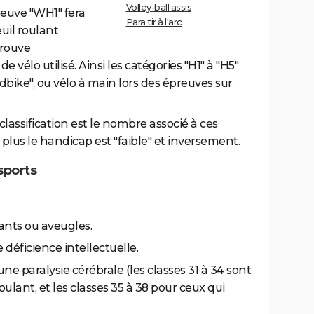
Volley-ball assis
reuve "WH1" fera
Para tir à l'arc
uil roulant
trouve
e vélo utilisé. Ainsi les catégories "H1" à "H5"
bike", ou vélo à main lors des épreuves sur
lassification est le nombre associé à ces
 plus le handicap est "faible" et inversement.
 sports
ants ou aveugles.
 déficience intellectuelle.
une paralysie cérébrale (les classes 31 à 34 sont
oulant, et les classes 35 à 38 pour ceux qui