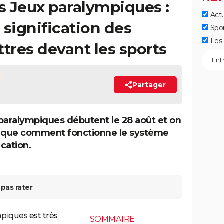
es Jeux paralympiques :
Actu
et signification des
Spo
Les 
ettres devant les sports
Partager
paralympiques débutent le 28 août et on
lique comment fonctionne le système
ication.
pas rater
mpiques
est très
SOMMAIRE