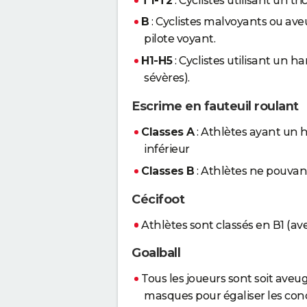
T1-T2
: Cyclistes utilisant un tri
B
: Cyclistes malvoyants ou av
pilote voyant.
H1-H5
: Cyclistes utilisant un h
sévères).
Escrime en fauteuil roulant
Classes A
: Athlètes ayant un
inférieur
Classes B
: Athlètes ne pouvant
Cécifoot
Athlètes sont classés en B1 (av
Goalball
Tous les joueurs sont soit aveu
masques pour égaliser les cond