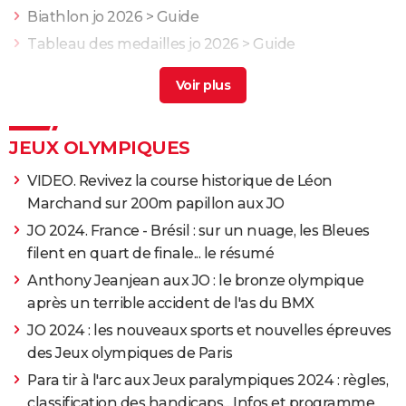
Biathlon jo 2026
> Guide
Tableau des medailles jo 2026
> Guide
Ceremonie ouverture jo
> Guide
Programme jo aujourd'hui
> Guide
JEUX OLYMPIQUES
VIDEO. Revivez la course historique de Léon
Marchand sur 200m papillon aux JO
JO 2024. France - Brésil : sur un nuage, les Bleues
filent en quart de finale... le résumé
Anthony Jeanjean aux JO : le bronze olympique
après un terrible accident de l'as du BMX
JO 2024 : les nouveaux sports et nouvelles épreuves
des Jeux olympiques de Paris
Para tir à l'arc aux Jeux paralympiques 2024 : règles,
classification des handicaps... Infos et programme