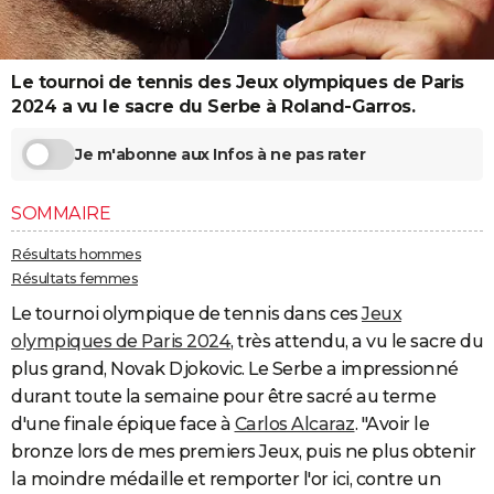
City break
Voyage de noces
Climat
Destinations
Voyage nature
Forum
+
PHOTO
GUIDES D'ACHAT
Le tournoi de tennis des Jeux olympiques de Paris
2024 a vu le sacre du Serbe à Roland-Garros.
BONS PLANS
Je m'abonne aux Infos à ne pas rater
CARTE DE VOEUX
Carte Bonne année
Carte Pâques
Carte de Noël
Carte Saint-Valentin
Carte d'anniversaire
DICTIONNAIRE
SOMMAIRE
Biographies
Expressions
Dictionnaire
Citations
Proverbes
PROGRAMME TV
Résultats hommes
Résultats femmes
COPAINS D'AVANT
Le tournoi olympique de tennis dans ces
Jeux
Se connecter
Collèges
Universités
Service militaire
S'inscrire
Lycées
Primaires
Entreprises
Avis de recherche
olympiques de Paris 2024
, très attendu, a vu le sacre du
AVIS DE DÉCÈS
plus grand, Novak Djokovic. Le Serbe a impressionné
FORUM
durant toute la semaine pour être sacré au terme
d'une finale épique face à
Carlos Alcaraz
. "Avoir le
Lifestyle
Sport
Television
Cinema
Bricolage
Culture
Auto
Voyage
bronze lors de mes premiers Jeux, puis ne plus obtenir
la moindre médaille et remporter l'or ici, contre un