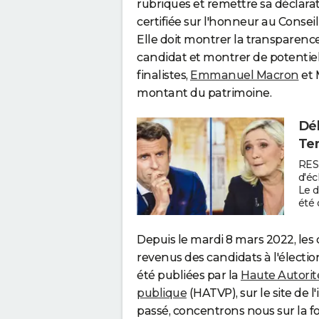
rubriques et remettre sa déclara
certifiée sur l'honneur au Conseil
Elle doit montrer la transparen
candidat et montrer de potentiels
finalistes,
Emmanuel Macron
et 
montant du patrimoine.
Déb
Tem
RES
d'é
Le d
été 
Depuis le mardi 8 mars 2022, les
revenus des candidats à l'électio
été publiées par la
Haute Autorit
publique
(HATVP), sur le site de l
passé, concentrons nous sur la f