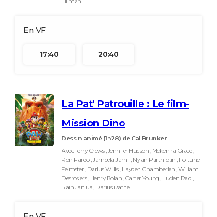
Tillman
17:40
20:40
La Pat' Patrouille : Le film-
Mission Dino
Dessin animé
(1h28)
de Cal Brunker
Avec Terry Crews , Jennifer Hudson , Mckenna Grace ,
Ron Pardo , Jameela Jamil , Nylan Parthipan , Fortune
Feimster , Darius Willis , Hayden Chamberlen , William
Desrosiers , Henry Bolan , Carter Young , Lucien Reid ,
Rain Janjua , Darius Rathe