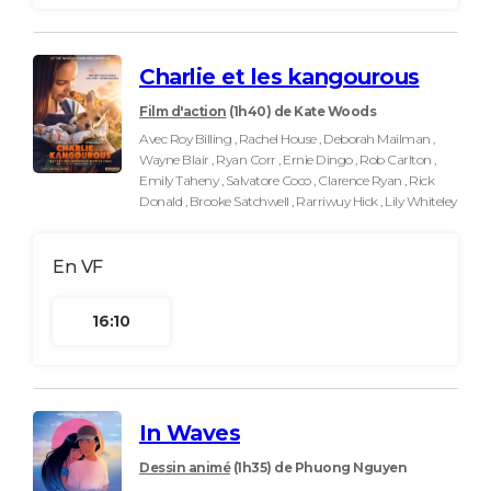
Charlie et les kangourous
Film d'action
(1h40)
de Kate Woods
Avec Roy Billing , Rachel House , Deborah Mailman ,
Wayne Blair , Ryan Corr , Ernie Dingo , Rob Carlton ,
Emily Taheny , Salvatore Coco , Clarence Ryan , Rick
Donald , Brooke Satchwell , Rarriwuy Hick , Lily Whiteley
16:10
In Waves
Dessin animé
(1h35)
de Phuong Nguyen