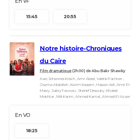
15:45
20:55
Notre histoire-Chroniques
du Caire
Film dramatique
(2h00)
de Abu Bakr Shawky
Avec Johannes Krisch , Amr Abed , Valérie Pachner ,
Osama Abdallah , Karim Kassem , Hassan Adl , Amir El-
Masry , Sabry Fawwaz , Sherief Desouky , Khaled
Mokhtar , Nilli Karim , Ahmed Kamal , Ahmed El-Azaar
18:25