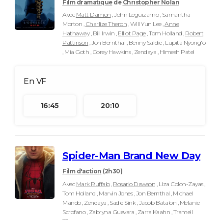
Film dramatique
de
Christopher Nolan
Avec
Matt Damon
, John Leguizamo , Samantha
Morton ,
Charlize Theron
, Will Yun Lee ,
Anne
Hathaway
, Bill Irwin ,
Elliot Page
, Tom Holland ,
Robert
Pattinson
, Jon Bernthal , Benny Safdie , Lupita Nyong'o
, Mia Goth , Corey Hawkins , Zendaya , Himesh Patel
16:45
20:10
Spider-Man Brand New Day
Film d'action
(2h30)
Avec
Mark Ruffalo
,
Rosario Dawson
, Liza Colon-Zayas ,
Tom Holland , Marvin Jones , Jon Bernthal , Michael
Mando , Zendaya , Sadie Sink , Jacob Batalon , Melanie
Scrofano , Zabryna Guevara , Zarra Kaahn , Tramell