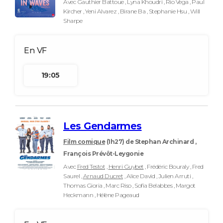
Avec Gauthier Battoue , Lyna Khoudri , Rio Vega , Paul
Kircher , Yeni Alvarez , Birane Ba , Stephanie Hsu , Will
Sharpe
19:05
Les Gendarmes
Film comique
(1h27)
de Stephan Archinard ,
François Prévôt-Leygonie
Avec
Fred Testot
,
Henri Guybet
, Frédéric Bouraly , Fred
Saurel ,
Arnaud Ducret
, Alice David , Julien Arruti ,
Thomas Gioria , Marc Riso , Sofia Belabbes , Margot
Heckmann , Hélène Pageaud