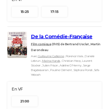
15:25
17:15
De la Comédie-Française
Film comique
(1h15)
de Bertrand Usclat , Martin
Darondeau
Avec
Guillaume Gallienne
, Florence Viala , Daniele
Lebrun ,
Marina Hands
, Christian Hecq , Laurent
Stocker , Julien Frison , Adeline D'Hermy , Serge
Bagdassarian , Pauline Clément , Séphora Pondi , Sefa
Yeboah
21:00