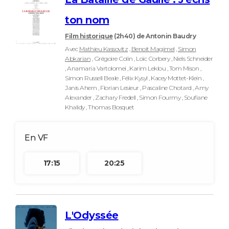
City break
Voyage de noces
Climat
Destinations
Voyage nature
Forum
+
PHOTO
ton nom
GUIDES D'ACHAT
Film historique
(2h40)
de Antonin Baudry
Avec
Mathieu Kassovitz
,
Benoit Magimel
,
Simon
BONS PLANS
Abkarian
, Grégoire Colin , Loïc Corbery , Niels Schneider
, Anamaria Vartolomei , Karim Leklou , Tom Mison ,
CARTE DE VOEUX
Simon Russell Beale , Félix Kysyl , Kacey Mottet-Klein ,
Janis Ahern , Florian Lesieur , Pascaline Chotard , Amy
Carte Bonne année
Carte Pâques
Carte de Noël
Carte Saint-Valentin
Carte d'anniversaire
DICTIONNAIRE
Alexander , Zachary Fredell , Simon Fourmy , Soufiane
Khalidy , Thomas Bosquet
Biographies
Expressions
Dictionnaire
Citations
Proverbes
PROGRAMME TV
COPAINS D'AVANT
Se connecter
Collèges
Universités
Service militaire
S'inscrire
Lycées
Primaires
Entreprises
Avis de recherche
AVIS DE DÉCÈS
17:15
20:25
FORUM
Lifestyle
Sport
Television
Cinema
Bricolage
Culture
Auto
Voyage
L'Odyssée