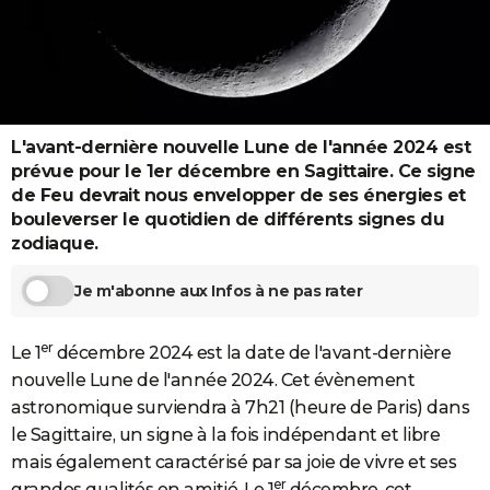
City break
Voyage de noces
Climat
Destinations
Voyage nature
Forum
+
PHOTO
GUIDES D'ACHAT
BONS PLANS
L'avant-dernière nouvelle Lune de l'année 2024 est
CARTE DE VOEUX
prévue pour le 1er décembre en Sagittaire. Ce signe
de Feu devrait nous envelopper de ses énergies et
Carte Bonne année
Carte Pâques
Carte de Noël
Carte Saint-Valentin
Carte d'anniversaire
DICTIONNAIRE
bouleverser le quotidien de différents signes du
zodiaque.
Biographies
Expressions
Dictionnaire
Citations
Proverbes
PROGRAMME TV
Je m'abonne aux Infos à ne pas rater
COPAINS D'AVANT
Se connecter
Collèges
Universités
Service militaire
S'inscrire
Lycées
Primaires
Entreprises
Avis de recherche
AVIS DE DÉCÈS
er
Le 1
décembre 2024 est la date de l'avant-dernière
nouvelle Lune de l'année 2024. Cet évènement
FORUM
astronomique surviendra à 7h21 (heure de Paris) dans
Lifestyle
Sport
Television
Cinema
Bricolage
Culture
Auto
Voyage
le Sagittaire, un signe à la fois indépendant et libre
mais également caractérisé par sa joie de vivre et ses
er
grandes qualités en amitié. Le 1
décembre, cet