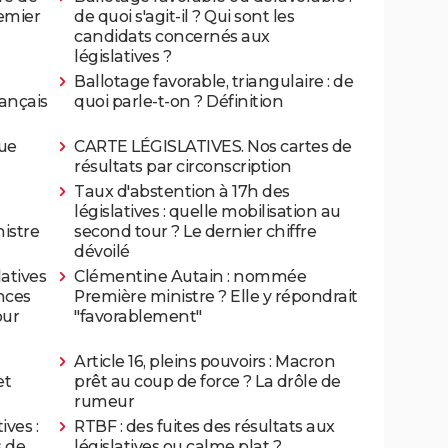
emier
de quoi s'agit-il ? Qui sont les
candidats concernés aux
législatives ?
Ballotage favorable, triangulaire : de
rançais
quoi parle-t-on ? Définition
que
CARTE LÉGISLATIVES. Nos cartes de
résultats par circonscription
Taux d'abstention à 17h des
législatives : quelle mobilisation au
istre
second tour ? Le dernier chiffre
dévoilé
atives
Clémentine Autain : nommée
ances
Première ministre ? Elle y répondrait
our
"favorablement"
Article 16, pleins pouvoirs : Macron
et
prêt au coup de force ? La drôle de
rumeur
ives :
RTBF : des fuites des résultats aux
s de
législatives ou calme plat ?