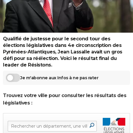
City break
Voyage de noces
Climat
Destinations
Voyage nature
Forum
+
PHOTO
GUIDES D'ACHAT
BONS PLANS
Qualifié de justesse pour le second tour des
CARTE DE VOEUX
élections législatives dans 4e circonscription des
Pyrénées-Atlantiques, Jean Lassalle avait un gros
Carte Bonne année
Carte Pâques
Carte de Noël
Carte Saint-Valentin
Carte d'anniversaire
DICTIONNAIRE
défi pour sa réélection. Voici le résultat final du
leader de Résistons.
Biographies
Expressions
Dictionnaire
Citations
Proverbes
PROGRAMME TV
Je m'abonne aux Infos à ne pas rater
COPAINS D'AVANT
Se connecter
Collèges
Universités
Service militaire
S'inscrire
Lycées
Primaires
Entreprises
Avis de recherche
AVIS DE DÉCÈS
Trouvez votre ville pour consulter les résultats des
législatives :
FORUM
Lifestyle
Sport
Television
Cinema
Bricolage
Culture
Auto
Voyage