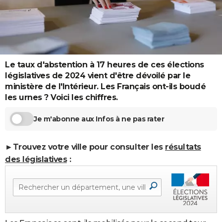
City break
Voyage de noces
Climat
Destinations
Voyage nature
Forum
+
PHOTO
GUIDES D'ACHAT
BONS PLANS
Le taux d'abstention à 17 heures de ces élections
CARTE DE VOEUX
législatives de 2024 vient d'être dévoilé par le
ministère de l'Intérieur. Les Français ont-ils boudé
Carte Bonne année
Carte Pâques
Carte de Noël
Carte Saint-Valentin
Carte d'anniversaire
DICTIONNAIRE
les urnes ? Voici les chiffres.
Biographies
Expressions
Dictionnaire
Citations
Proverbes
PROGRAMME TV
Je m'abonne aux Infos à ne pas rater
COPAINS D'AVANT
►Trouvez votre ville pour consulter les
résultats
Se connecter
Collèges
Universités
Service militaire
S'inscrire
Lycées
Primaires
Entreprises
Avis de recherche
AVIS DE DÉCÈS
des législatives
:
FORUM
Lifestyle
Sport
Television
Cinema
Bricolage
Culture
Auto
Voyage