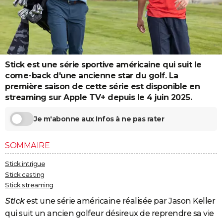
City break
Voyage de noces
Climat
Destinations
Voyage nature
Forum
+
PHOTO
GUIDES D'ACHAT
BONS PLANS
Stick est une série sportive américaine qui suit le
CARTE DE VOEUX
come-back d'une ancienne star du golf. La
première saison de cette série est disponible en
Carte Bonne année
Carte Pâques
Carte de Noël
Carte Saint-Valentin
Carte d'anniversaire
DICTIONNAIRE
streaming sur Apple TV+ depuis le 4 juin 2025.
Biographies
Expressions
Dictionnaire
Citations
Proverbes
PROGRAMME TV
Je m'abonne aux Infos à ne pas rater
COPAINS D'AVANT
SOMMAIRE
Se connecter
Collèges
Universités
Service militaire
S'inscrire
Lycées
Primaires
Entreprises
Avis de recherche
AVIS DE DÉCÈS
Stick intrigue
FORUM
Stick casting
Stick streaming
Lifestyle
Sport
Television
Cinema
Bricolage
Culture
Auto
Voyage
Stick
est une série américaine réalisée par Jason Keller
qui suit un ancien golfeur désireux de reprendre sa vie