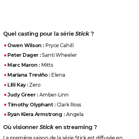
Quel casting pour la série
Stick
?
Owen Wilson :
Pryce Cahill
Peter Dager :
Santi Wheeler
Marc Maron :
Mitts
Mariana Treviño :
Elena
Lilli Kay :
Zero
Judy Greer :
Amber-Linn
Timothy Olyphant :
Clark Ross
Ryan Kiera Armstrong :
Angela
Où visionner
Stick
en streaming ?
La première saison de la série Stick est diffusée en