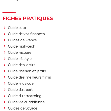
streaming...
Black Panther 2 : de quoi est mort l'acteur Chadwick
Boseman ?
FICHES PRATIQUES
Furiosa : que vaut le prequel de "Mad Max Fury
Road" ? Notre critique
Guide auto
Guide de vos finances
The Batman : intrigue, casting, avis, streaming,
Guides de France
bande-annonce...
Guide high-tech
Piège de cristal
Guide histoire
Batman v Superman : le crossover de super-héros a-
Guide lifestyle
t-il une suite ?
Guide des loisirs
Morbius : y a-t-il une scène post-générique à la fin du
Guide maison et jardin
film ?
Guide des meilleurs films
Spider-Man No Way Home : où voir le film en VOD
Guide musique
streaming et à quel prix ?
Guide du sport
Guide du streaming
Les Éternels : que signifient les scènes post-
Guide vie quotidienne
générique ? Explications
Guides de voyage
The Suicide Squad : synopsis, casting, bande-