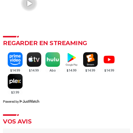
fans la préfèrent à l'original
Les 4 Fantastiques : le film est-il la renaissance
espérée de Marvel ? L'avis des critiques
Jurassic World Renaissance : intrigue, streaming,
avis, critiques, casting...
Ballerina : un film d'action que les fans de John Wick
REGARDER EN STREAMING
ne voudront pas rater
La Planète des Singes 2024 : est-il indispensable de
voir le reste de la saga avant de voir ce film ?
Superman : est-ce que cette nouvelle version vaut le
coup ? Voici ce qu'en pensent les critiques
Everything Everywhere All at once : explication du
film aux 7 Oscars et de sa fin
Powered by
Mission Impossible 8 : Tom Cruise refuse de répondre
à cette question que tout le monde se pose
VOS AVIS
Deadpool et Wolverine : est-il vraiment
indispensable de voir la scène post-générique ?