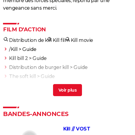
membre des forces spéciales, répond par une
vengeance sans merci.
FILM D'ACTION
Distribution de kill
Kill film
Kill movie
/Kill
> Guide
Kill bill 2
> Guide
Distribution de burger kill
> Guide
The soft kill
> Guide
Instinct to kill
> Guide
Fast and Furious 10 : séances, bande-annonce,
streaming, cameo... Les infos
Black Widow : est-ce vraiment la dernière apparition
BANDES-ANNONCES
de Scarlett Johansson chez Marvel ?
Justice League : il existe une autre version du film, les
Kill // VOST