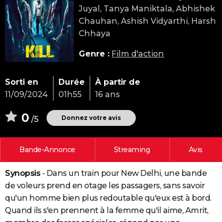
Juyal, Tanya Maniktala, Abhishek
City break
Voyage de noces
Climat
Destinations
Voyage nature
Forum
+
PHOTO
Chauhan, Ashish Vidyarthi, Harsh
GUIDES D'ACHAT
Chhaya
BONS PLANS
Genre :
Film d'action
CARTE DE VOEUX
Sorti en
Durée
À partir de
Carte Bonne année
Carte Pâques
Carte de Noël
Carte Saint-Valentin
Carte d'anniversaire
DICTIONNAIRE
11/09/2024
01h55
16 ans
Biographies
Expressions
Dictionnaire
Citations
Proverbes
PROGRAMME TV
0
Donnez votre avis
/5
COPAINS D'AVANT
Bande-Annonce
Streaming
Avis
Se connecter
Collèges
Universités
Service militaire
S'inscrire
Lycées
Primaires
Entreprises
Avis de recherche
AVIS DE DÉCÈS
Synopsis
- Dans un train pour New Delhi, une bande
FORUM
de voleurs prend en otage les passagers, sans savoir
Lifestyle
Sport
Television
Cinema
Bricolage
Culture
Auto
Voyage
qu'un homme bien plus redoutable qu'eux est à bord.
Quand ils s'en prennent à la femme qu'il aime, Amrit,