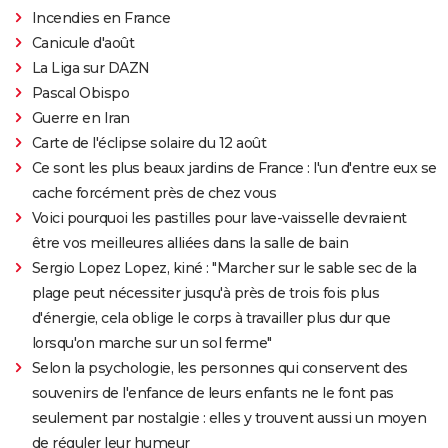
Top Gun Maverick : Tom Cruise a-t-il vraiment piloté
Incendies en France
des avions pour les besoins du film ?
Canicule d'août
La Liga sur DAZN
Hunger Games, Lever de soleil sur la Moisson : Effie,
Pascal Obispo
Haymitch... des personnages bien connus dans la
Guerre en Iran
bande-annonce
Carte de l'éclipse solaire du 12 août
Doctor Strange 2 : que signifient les scènes post-
Ce sont les plus beaux jardins de France : l'un d'entre eux se
génériques ? On vous explique
cache forcément près de chez vous
Gladiator 2 : pourquoi cette suite risque-t-elle de
Voici pourquoi les pastilles pour lave-vaisselle devraient
diviser les fans du film culte ?
être vos meilleures alliées dans la salle de bain
Kraven le chasseur : le film Marvel s'offre une
Sergio Lopez Lopez, kiné : "Marcher sur le sable sec de la
sanglante bande-annonce, quelle date de sortie ?
plage peut nécessiter jusqu'à près de trois fois plus
Thunderbolts* : le dernier film Marvel vaut-il le
d'énergie, cela oblige le corps à travailler plus dur que
coup ? Les critiques sont (presque) unanimes
lorsqu'on marche sur un sol ferme"
Selon la psychologie, les personnes qui conservent des
Mad Max Fury Road : synopsis, casting, bande-
souvenirs de l'enfance de leurs enfants ne le font pas
annonce, streaming, avis...
seulement par nostalgie : elles y trouvent aussi un moyen
John Wick 4 : casting, avis, critiques, suite, séances,
de réguler leur humeur