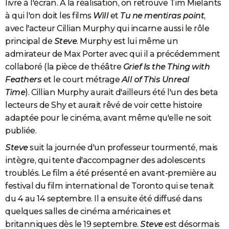
livre à l'écran. À la réalisation, on retrouve Tim Mielants
à qui l'on doit les films
Will
et
Tu ne mentiras point
,
avec l'acteur Cillian Murphy qui incarne aussi le rôle
principal de
Steve
. Murphy est lui même un
admirateur de Max Porter avec qui il a précédemment
collaboré (la pièce de théâtre
Grief Is the Thing with
Feathers
et le court métrage
All of This Unreal
Time
). Cillian Murphy aurait d'ailleurs été l'un des beta
lecteurs de Shy et aurait rêvé de voir cette histoire
adaptée pour le cinéma, avant même qu'elle ne soit
publiée.
Steve
suit la journée d'un professeur tourmenté, mais
intègre, qui tente d'accompagner des adolescents
troublés. Le film a été présenté en avant-première au
festival du film international de Toronto qui se tenait
du 4 au 14 septembre. Il a ensuite été diffusé dans
quelques salles de cinéma américaines et
britanniques dès le 19 septembre.
Steve
est désormais