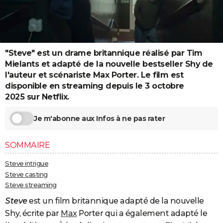
City break
Voyage de noces
Climat
Destinations
Voyage nature
Forum
+
PHOTO
GUIDES D'ACHAT
BONS PLANS
"Steve" est un drame britannique réalisé par Tim
Mielants et adapté de la nouvelle bestseller Shy de
CARTE DE VOEUX
l'auteur et scénariste Max Porter. Le film est
disponible en streaming depuis le 3 octobre
Carte Bonne année
Carte Pâques
Carte de Noël
Carte Saint-Valentin
Carte d'anniversaire
DICTIONNAIRE
2025 sur Netflix.
Biographies
Expressions
Dictionnaire
Citations
Proverbes
PROGRAMME TV
Je m'abonne aux Infos à ne pas rater
COPAINS D'AVANT
SOMMAIRE
Se connecter
Collèges
Universités
Service militaire
S'inscrire
Lycées
Primaires
Entreprises
Avis de recherche
AVIS DE DÉCÈS
Steve intrigue
FORUM
Steve casting
Steve streaming
Lifestyle
Sport
Television
Cinema
Bricolage
Culture
Auto
Voyage
Steve
est un film britannique adapté de la nouvelle
Shy, écrite par
Max
Porter qui a également adapté le