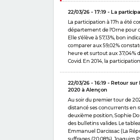
22/03/26 - 17:19 - La partic
La participation à 17h a été 
département de l'Orne pour c
Elle s'élève à 57,13%, bon indic
comparer aux 59,02% constaté
heure et surtout aux 37,04% 
Covid. En 2014, la participatio
22/03/26 - 16:19 - Retour sur
2020 à Alençon
Au soir du premier tour de 20
distancé ses concurrents en 
deuxième position, Sophie Do
des bulletins valides. Le table
Emmanuel Darcissac (La Répu
suffrages (20,08%). Joaquim P