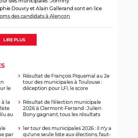
our des municipales : Johnny
phie Douvry et Alain Gallerand sont en lice
 noms des candidats à Alençon
LIRE PLUS
ES
Résultat de François Piquemal au 2e
un
tour des municipales à Toulouse :
ur le
déception pour LFI, le score
 à la
Résultat de l'élection municipale
liste
2026 à Clermont-Ferrand : Julien
élu au
Bony gagnant, tous les résultats
ale
1er tour des municipales 2026 : il n'y a
ue par
qu'une seule liste aux élections, faut-