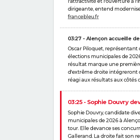
l'attractivité et l'ouverture à
dirigeante, entend modernise
francebleu.fr
03:27 - Alençon accueille d
Oscar Piloquet, représentant
élections municipales de 2026
résultat marque une première h
d'extrême droite intégreront 
réagi aux résultats aux côtés 
03:25 - Sophie Douvry de
Sophie Douvry, candidate diver
municipales de 2026 à Alenço
tour. Elle devance ses concurr
Gallerand. La droite fait son r