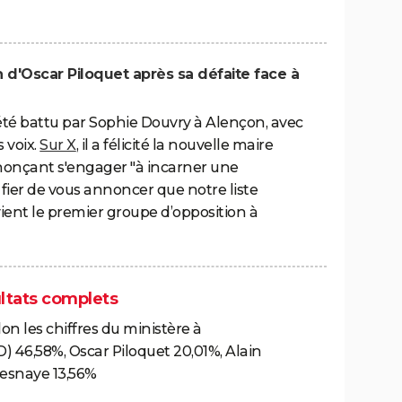
n d'Oscar Piloquet après sa défaite face à
été battu par Sophie Douvry à Alençon, avec
 voix.
Sur X
, il a félicité la nouvelle maire
nnonçant s'engager "à incarner une
s fier de vous annoncer que notre liste
nt le premier groupe d’opposition à
ultats complets
lon les chiffres du ministère à
 46,58%, Oscar Piloquet 20,01%, Alain
resnaye 13,56%