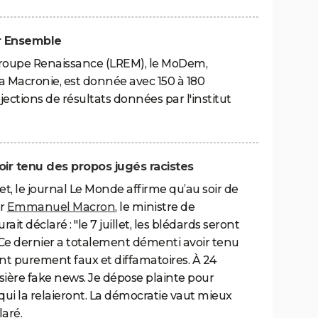
ur Ensemble
egroupe Renaissance (LREM), le MoDem,
 la Macronie, est donnée avec 150 à 180
jections de résultats données par l'institut
ir tenu des propos jugés racistes
llet, le journal Le Monde affirme qu’au soir de
ar
Emmanuel Macron
, le ministre de
it déclaré : "le 7 juillet, les blédards seront
. Ce dernier a totalement démenti avoir tenu
ont purement faux et diffamatoires. À 24
ssière fake news. Je dépose plainte pour
qui la relaieront. La démocratie vaut mieux
laré.