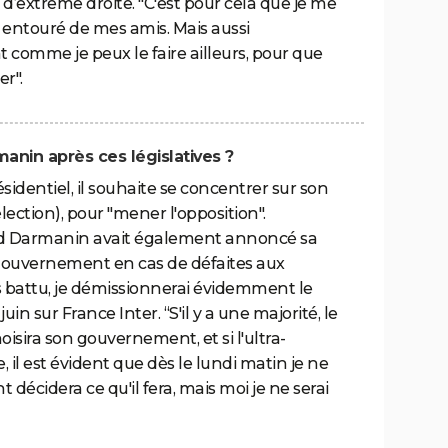
i d’extrême droite. "C'est pour cela que je me
, entouré de mes amis. Mais aussi
omme je peux le faire ailleurs, pour que
er".
manin après ces législatives ?
identiel, il souhaite se concentrer sur son
ection), pour "mener l'opposition".
ald Darmanin avait également annoncé sa
 gouvernement en cas de défaites aux
suis battu, je démissionnerai évidemment le
juin sur France Inter. “S'il y a une majorité, le
isira son gouvernement, et si l'ultra-
, il est évident que dès le lundi matin je ne
t décidera ce qu'il fera, mais moi je ne serai