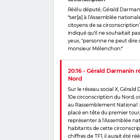
Réélu député, Gérald Darmanin
"ser[a] à l’Assemblée nationa
citoyens de sa circonscription”.
indiqué qu'il ne souhaitait p
yeux, “personne ne peut dire q
monsieur Mélenchon."
20:16 - Gérald Darmanin ré
Nord
Sur le réseau social X, Géral
10e circonscription du Nord, où
au Rassemblement National : "M
placé en tête du premier tour
représenter à l’Assemblée nati
habitants de cette circonscript
chiffres de TF1, il aurait été ré