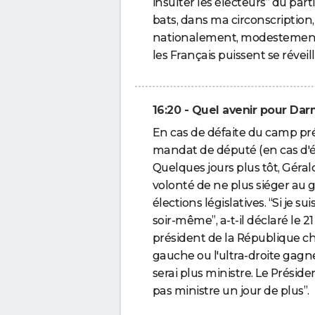
insulter les électeurs” du part
bats, dans ma circonscription
nationalement, modestement c
les Français puissent se réveill
16:20 - Quel avenir pour Dar
En cas de défaite du camp prés
mandat de député (en cas d'él
Quelques jours plus tôt, Gér
volonté de ne plus siéger au
élections législatives. “Si je 
soir-même”, a-t-il déclaré le 21 
président de la République cho
gauche ou l'ultra-droite gagne
serai plus ministre. Le Présiden
pas ministre un jour de plus”.