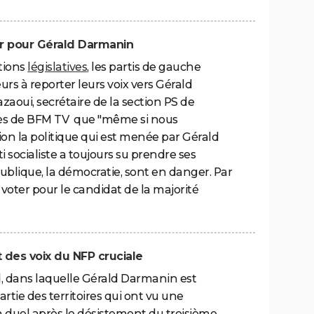
ter pour Gérald Darmanin
tions
législatives
, les partis de gauche
urs à reporter leurs voix vers Gérald
azaoui, secrétaire de la section PS de
rès de BFM TV que "même si nous
n la politique qui est menée par Gérald
 socialiste a toujours su prendre ses
ublique, la démocratie, sont en danger. Par
oter pour le candidat de la majorité
t des voix du NFP cruciale
d, dans laquelle Gérald Darmanin est
partie des territoires qui ont vu une
n duel après le désistement du troisième