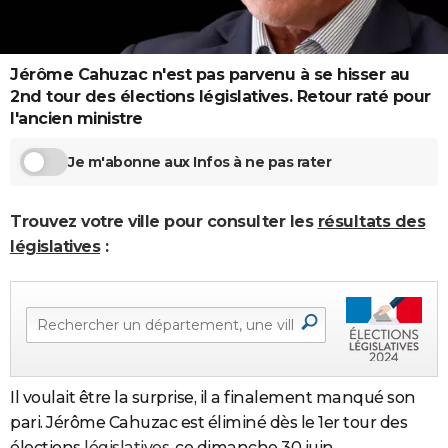
City break
Voyage de noces
Climat
Destinations
Voyage nature
Forum
+
PHOTO
GUIDES D'ACHAT
Jérôme Cahuzac n'est pas parvenu à se hisser au
2nd tour des élections législatives. Retour raté pour
BONS PLANS
l'ancien ministre
CARTE DE VOEUX
Je m'abonne aux Infos à ne pas rater
Carte Bonne année
Carte Pâques
Carte de Noël
Carte Saint-Valentin
Carte d'anniversaire
DICTIONNAIRE
Trouvez votre ville pour consulter les
résultats des
Biographies
Expressions
Dictionnaire
Citations
Proverbes
PROGRAMME TV
législatives
:
COPAINS D'AVANT
Se connecter
Collèges
Universités
Service militaire
S'inscrire
Lycées
Primaires
Entreprises
Avis de recherche
AVIS DE DÉCÈS
FORUM
Lifestyle
Sport
Television
Cinema
Bricolage
Culture
Auto
Voyage
Il voulait être la surprise, il a finalement manqué son
pari. Jérôme Cahuzac est éliminé dès le 1er tour des
élections
législatives
, ce dimanche 30 juin