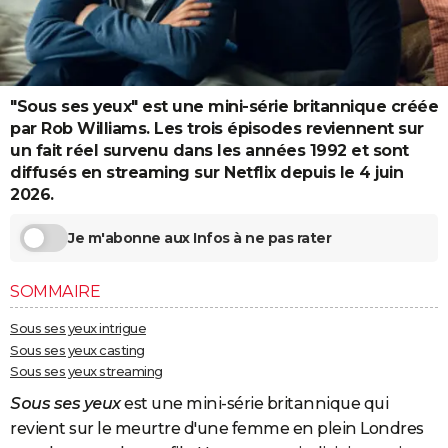
City break
Voyage de noces
Climat
Destinations
Voyage nature
Forum
+
PHOTO
GUIDES D'ACHAT
BONS PLANS
"Sous ses yeux" est une mini-série britannique créée
par Rob Williams. Les trois épisodes reviennent sur
CARTE DE VOEUX
un fait réel survenu dans les années 1992 et sont
diffusés en streaming sur Netflix depuis le 4 juin
Carte Bonne année
Carte Pâques
Carte de Noël
Carte Saint-Valentin
Carte d'anniversaire
DICTIONNAIRE
2026.
Biographies
Expressions
Dictionnaire
Citations
Proverbes
PROGRAMME TV
Je m'abonne aux Infos à ne pas rater
COPAINS D'AVANT
SOMMAIRE
Se connecter
Collèges
Universités
Service militaire
S'inscrire
Lycées
Primaires
Entreprises
Avis de recherche
AVIS DE DÉCÈS
Sous ses yeux intrigue
FORUM
Sous ses yeux casting
Sous ses yeux streaming
Lifestyle
Sport
Television
Cinema
Bricolage
Culture
Auto
Voyage
Sous ses yeux
est une mini-série britannique qui
revient sur le meurtre d'une femme en plein Londres