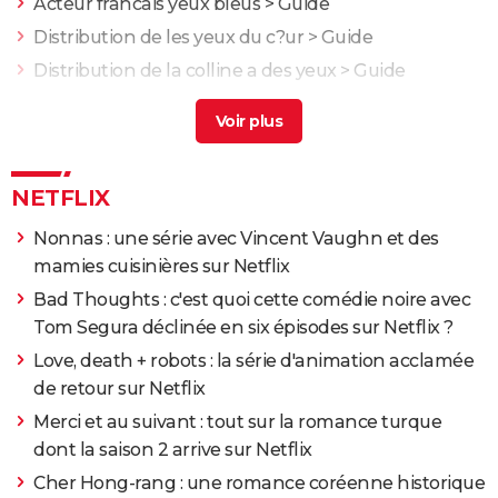
Acteur francais yeux bleus
> Guide
Distribution de les yeux du c?ur
> Guide
Distribution de la colline a des yeux
> Guide
La chronique des Bridgerton : intrigue, casting,
streaming... Les infos sur la série romantique de
Netflix
> Accueil - Netflix
Des vivants : la série a été tournée au Bataclan, cela
NETFLIX
crée un malaise pour certaines victimes
> Guide
Nonnas : une série avec Vincent Vaughn et des
mamies cuisinières sur Netflix
Bad Thoughts : c'est quoi cette comédie noire avec
Tom Segura déclinée en six épisodes sur Netflix ?
Love, death + robots : la série d'animation acclamée
de retour sur Netflix
Merci et au suivant : tout sur la romance turque
dont la saison 2 arrive sur Netflix
Cher Hong-rang : une romance coréenne historique